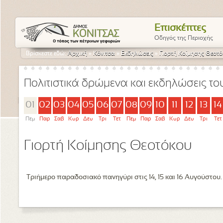
Επισκέπτες
Οδηγός της Περιοχής
Βρίσκεστε εδώ:
Αρχική
»
Κόνιτσα
»
Εκδηλώσεις
»
Γιορτή Κοίμησης Θεοτ
Πολιτιστικά δρώμενα και εκδηλώσεις τ
01
02
03
04
05
06
07
08
09
10
11
12
13
14
Πεμ
Παρ
Σαβ
Κυρ
Δευ
Τρι
Τετ
Πεμ
Παρ
Σαβ
Κυρ
Δευ
Τρι
Τετ
Γιορτή Κοίμησης Θεοτόκου
Τριήμερο παραδοσιακό πανηγύρι στις 14, 15 και 16 Αυγούστου.