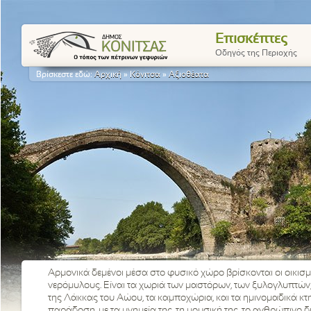
Επισκέπτες
Οδηγός της Περιοχής
Βρίσκεστε εδώ:
Αρχική
»
Κόνιτσα
»
Αξιοθέατα
Αρμονικά δεμένοι μέσα στο φυσικό χώρο βρίσκονται οι οικισμο
νερόμυλους. Είναι τα χωριά των μαστόρων, των ξυλογλυπτ
της Λάκκας του Αώου, τα καμποχώρια, και τα ημινομαδικά κτη
παράδοση, με τα μνημεία της, τη μουσική της, το ανθρώπινο δ