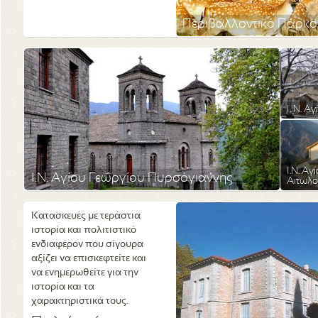
Περιβαλλοντικό Πάρκ
Ι. Ν. Α
Ι.N. Α
I.N. Αγίου Γεωργίου Πυρσόγιαννης
Αιτωλ
Κατασκευές με τεράστια
ιστορία και πολιτιστικό
ενδιαφέρον που σίγουρα
αξίζει να επισκεφτείτε και
να ενημερωθείτε για την
ιστορία και τα
χαρακτηριστικά τους.