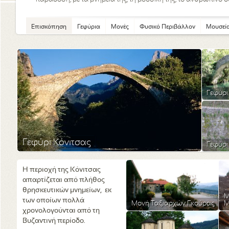
Επισκόπηση
Γεφύρια
Μονές
Φυσικό Περιβάλλον
Μουσεί
Γεφύρι
Γεφύρι Κόνιτσας
Γεφύρι
Η περιοχή της Κόνιτσας
απαρτίζεται από πλήθος
θρησκευτικών μνημείων, εκ
Μ
των οποίων πολλά
Μονή Ταξιαρχών Γκούρας
Μ
χρονολογούνται από τη
Βυζαντινή περίοδο.