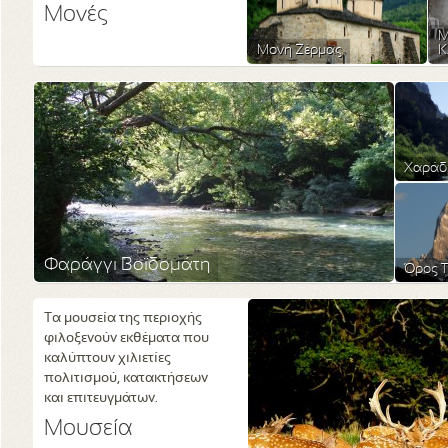
Μονές
Μ
Μονή Ζέρμας
Κ
Χαράδ
Φαράγγι Βοϊδομάτη
Όρος Τ
Τα μουσεία της περιοχής
φιλοξενούν εκθέματα που
καλύπτουν χιλιετίες
πολιτισμού, κατακτήσεων
και επιτευγμάτων.
Μουσεία