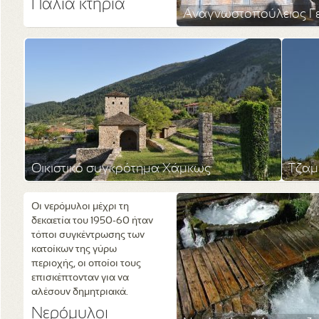
Παλιά κτήρια
Αναγνωστοπούλειος Γ
Οικιστικό συγκρότημα Χάμκως
Τζαμ
Οι νερόμυλοι μέχρι τη
δεκαετία του 1950-60 ήταν
τόποι συγκέντρωσης των
κατοίκων της γύρω
περιοχής, οι οποίοι τους
επισκέπτονταν για να
αλέσουν δημητριακά.
Νερόμυλοι