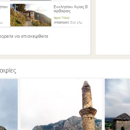
νσταν
Εκκλησάκι Αγίας Β
αρβάρας
Ιεροί Ναοί
λμ
Απόσταση:
0,41 χλμ
ορείτε να επισκεφθείτε
αφίες