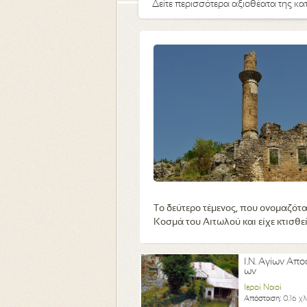
Δείτε περισσότερα αξιοθέατα της κα
Το δεύτερο τέμενος, που ονομαζότα
Κοσμά του Αιτωλού και είχε κτισθε
Ι.Ν. Αγίων Απο
ων
Ιεροί Ναοί
Απόσταση:
0,16 χ