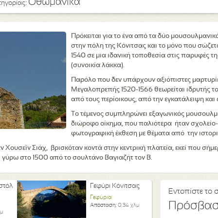
Οθωμανικά
τηγορίας:
Πρόκειται για το ένα από τα δύο μουσουλμανικ
στην πόλη της Κόνιτσας και το μόνο που σώζεται
1540 σε μια ιδανική τοποθεσία στις παρυφές τ
(συνοικία λάκκα).
Παρόλο που δεν υπάρχουν αξιόπιστες μαρτυρίε
Μεγαλοπρεπής 1520-1566 θεωρείται ιδρυτής του
από τους περίοικους, από την εγκατάλειψη και 
Το τέμενος συμπληρώνει εξαγωνικός μουσουλμα
διώροφο οίκημα, που παλιότερα ήταν σχολείο-
φωτογραφική έκθεση με θέματα από την ιστορι
ν Χουσεϊν Σιάχ, βρισκόταν κοντά στην κεντρική πλατεία, εκεί που σήμε
ί γύρω στο 1500 από το σουλτάνο Βαγιαζήτ τον Β.
στόλ
Γεφύρι Κόνιτσας
Εντοπίστε το 
Γεφύρια
Πρόσβα
Απόσταση:
0,34 χλμ
λμ