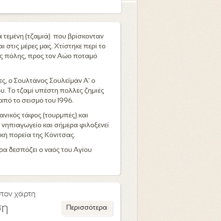
ά τεμένη (τζαμιά) που βρίσκονταν
 στις μέρες μας. Χτίστηκε περί το
ης πόλης, προς τον Αώο ποταμό
ς, ο Σουλτάνος Σουλεϊμάν Α' ο
. Το τζαμί υπέστη πολλές ζημιές
από το σεισμό του 1996.
νικός τάφος (τουρμπές) και
 νηπιαγωγείο και σήμερα φιλοξενεί
κή πορεία της Κόνιτσας.
ρα δεσπόζει ο ναός του Αγίου
στον χάρτη
ση
Περισσότερα