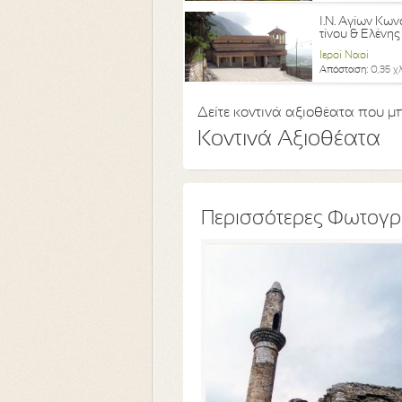
Ι.Ν. Αγίων Κω
τίνου & Ελένης
Ιεροί Ναοί
Απόσταση:
0,35 χ
Δείτε κοντινά αξιοθέατα που μπ
Κοντινά Αξιοθέατα
Περισσότερες Φωτογρ