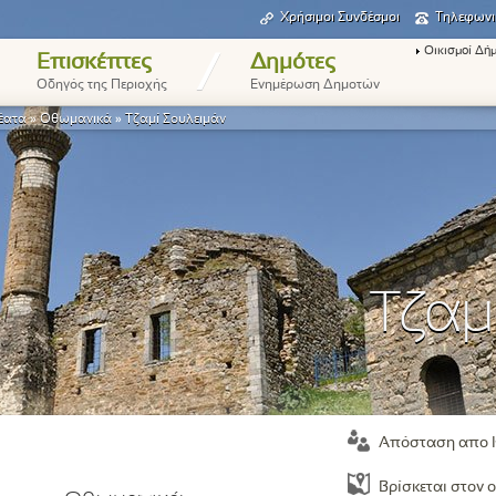
Χρήσιμοι Συνδέσμοι
Τηλεφωνι
Οικισμοί Δή
/
Επισκέπτες
Δημότες
Οδηγός της Περιοχής
Ενημέρωση Δημοτών
έατα
»
Οθωμανικά
»
Τζαμί Σουλειμάν
Τζαμ
Απόσταση απο 
Βρίσκεται στον ο