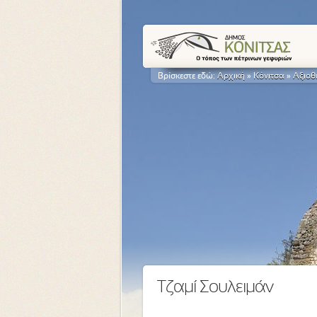
Βρίσκεστε εδώ:
Αρχική
»
Κόνιτσα
»
Αξιοθ
Τζαμί Σουλειμάν