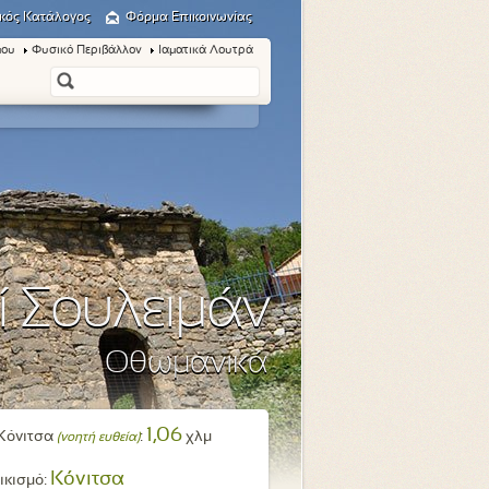
κός Κατάλογος
Φόρμα Επικοινωνίας
μου
Φυσικό Περιβάλλον
Ιαματικά Λουτρά
ί Σουλειμάν
Οθωμανικά
1,06
Κόνιτσα
:
χλμ
(νοητή ευθεία)
Κόνιτσα
ικισμό: