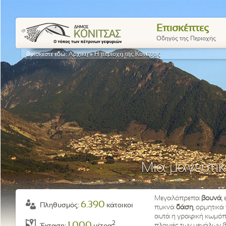
Επισκέπτες
Οδηγός της Περιοχής
Βρίσκεστε εδώ:
Αρχική
»
H περιοχή της Κόνιτσας
Μια μαγευτικ
Μεγαλόπρεπα
βουνά
,
6.390
Πληθυσμός:
κάτοικοι
πυκνά
δάση
, ορμητικά
αυτά η γραφική κωμόπο
2
1.000
πλαγιές των μεγάλων 