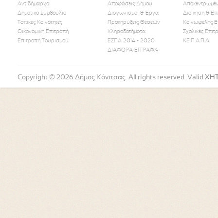
Αντιδήμαρχοι
Αποφάσεις Δήμου
Αποκεντρωμέν
Δημοτικό Συμβούλιο
Διαγωνισμοί & Έργα
Διοίκηση & Επ
Τοπικές Κοινότητες
Προκηρύξεις Θέσεων
Κοινωφελής Ε
Οικονομική Επιτροπή
Κληροδοτήματα
Σχολικές Επιτ
Like Us
Follow Us
Watch
Επιτροπή Τουρισμού
ΕΣΠΑ 2014 - 2020
ΚΕ.Π.Α.Π.Α.
ΔΙΑΦΟΡΑ ΕΓΓΡΑΦΑ
Copyright © 2026 Δήμος Κόνιτσας. All rights reserved. Valid
XH