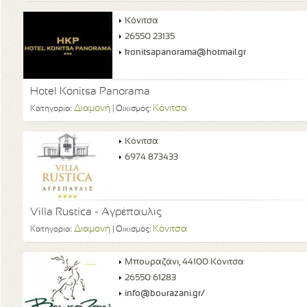
Κόνιτσα
26550 23135
konitsapanorama@hotmail.gr
Hotel Konitsa Panorama
Διαμονή
Κόνιτσα
Κατηγορία:
| Οικισμός:
Κόνιτσα
6974 873433
Villa Rustica - Αγρέπαυλις
Διαμονή
Κόνιτσα
Κατηγορία:
| Οικισμός:
Μπουραζάνι, 44100 Κόνιτσα
26550 61283
info@bourazani.gr/