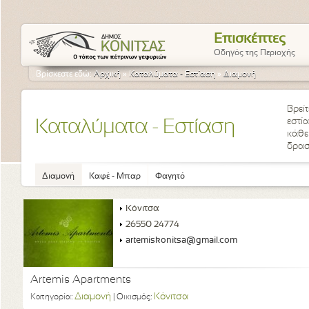
Επισκέπτες
Οδηγός της Περιοχής
Βρίσκεστε εδώ:
Αρχική
»
Καταλύματα - Εστίαση
»
Διαμονή
Βρείτ
εστί
Καταλύματα - Εστίαση
κάθε 
δρασ
Διαμονή
Καφέ - Μπαρ
Φαγητό
Κόνιτσα
26550 24774
artemiskonitsa@gmail.com
Artemis Apartments
Διαμονή
Κόνιτσα
Κατηγορία:
| Οικισμός: