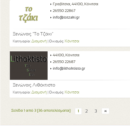
Γραβίτσια, 44100, Κόνιτσα
26550 22867
info@totzaki.gr
Ξενώνας "Το Τζάκι"
Διαμονή
Κόνιτσα
Κατηγορία:
| Οικισμός:
44100, Κόνιτσα
26550 22687
info@lithoktisto.gr
Ξενώνας Λιθόκτιστο
Διαμονή
Κόνιτσα
Κατηγορία:
| Οικισμός:
Σελίδα 1 από 3 [36 αποτελέσματα]
2
3
1