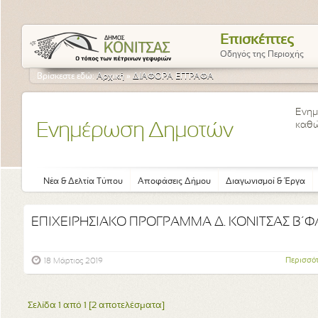
Επισκέπτες
Οδηγός της Περιοχής
Βρίσκεστε εδώ:
Αρχική
»
ΔΙΑΦΟΡΑ ΕΓΓΡΑΦΑ
Ενημ
καθώ
Ενημέρωση Δημοτών
Νέα & Δελτία Τύπου
Αποφάσεις Δήμου
Διαγωνισμοί & Έργα
ΕΠΙΧΕΙΡΗΣΙΑΚΟ ΠΡΟΓΡΑΜΜΑ Δ. ΚΟΝΙΤΣΑΣ Β΄Φ
Περισσό
18 Μάρτιος 2019
Σελίδα 1 από 1 [2 αποτελέσματα]