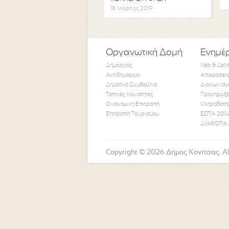
18 Μάρτιος 2019
Οργανωτική Δομή
Ενημέ
Δήμαρχος
Νέα & Δελ
Αντιδήμαρχοι
Αποφάσεις
Δημοτικό Συμβούλιο
Διαγωνισμ
Τοπικές Κοινότητες
Προκηρύξε
Οικονομική Επιτροπή
Κληροδοτή
Επιτροπή Τουρισμού
ΕΣΠΑ 2014
ΔΙΑΦΟΡΑ 
Copyright © 2026 Δήμος Κόνιτσας. All