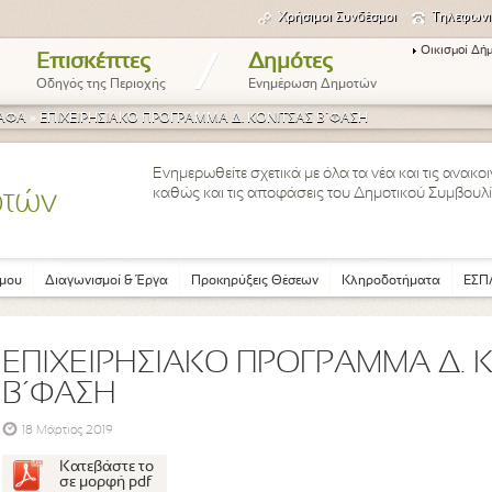
Χρήσιμοι Συνδέσμοι
Τηλεφωνι
Οικισμοί Δή
/
Επισκέπτες
Δημότες
Οδηγός της Περιοχής
Ενημέρωση Δημοτών
ΡΑΦΑ
»
ΕΠΙΧΕΙΡΗΣΙΑΚΟ ΠΡΟΓΡΑΜΜΑ Δ. ΚΟΝΙΤΣΑΣ Β΄ΦΑΣΗ
Ενημερωθείτε σχετικά με όλα τα νέα και τις ανακ
καθώς και τις αποφάσεις του Δημοτικού Συμβουλί
οτών
μου
Διαγωνισμοί & Έργα
Προκηρύξεις Θέσεων
Κληροδοτήματα
ΕΣΠΑ
ΕΠΙΧΕΙΡΗΣΙΑΚΟ ΠΡΟΓΡΑΜΜΑ Δ. 
Β΄ΦΑΣΗ
18 Μάρτιος 2019
Κατεβάστε το
σε μορφή pdf