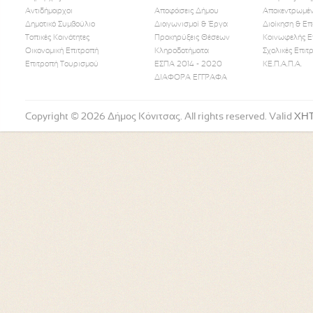
Αντιδήμαρχοι
Αποφάσεις Δήμου
Αποκεντρωμέν
Δημοτικό Συμβούλιο
Διαγωνισμοί & Έργα
Διοίκηση & Επ
Τοπικές Κοινότητες
Προκηρύξεις Θέσεων
Κοινωφελής Ε
Οικονομική Επιτροπή
Κληροδοτήματα
Σχολικές Επιτ
Like Us
Follow Us
Watch
Επιτροπή Τουρισμού
ΕΣΠΑ 2014 - 2020
ΚΕ.Π.Α.Π.Α.
ΔΙΑΦΟΡΑ ΕΓΓΡΑΦΑ
Copyright © 2026 Δήμος Κόνιτσας. All rights reserved. Valid
XH