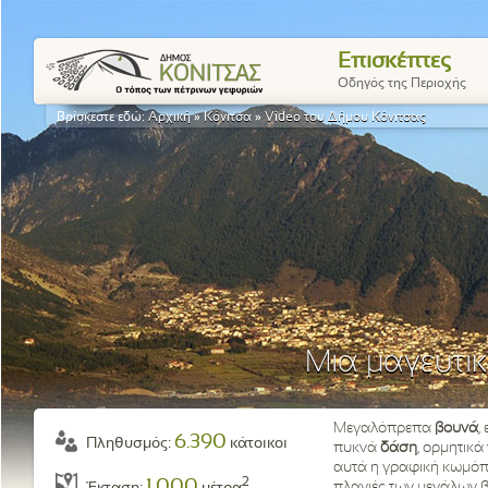
Επισκέπτες
Οδηγός της Περιοχής
Βρίσκεστε εδώ:
Αρχική
»
Κόνιτσα
»
Video του Δήμου Κόνιτσας
Μια μαγευτικ
Μεγαλόπρεπα
βουνά
,
6.390
Πληθυσμός:
κάτοικοι
πυκνά
δάση
, ορμητικά
αυτά η γραφική κωμόπο
2
1.000
πλαγιές των μεγάλων 