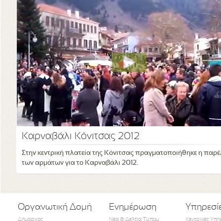
Καρναβάλι Κόνιτσας 2012
Στην κεντρική πλατεία της Κόνιτσας πραγματοποιήθηκε η παρ
των αρμάτων για το Καρναβάλι 2012.
Οργανωτική Δομή
Ενημέρωση
Υπηρεσί
Δήμαρχος
Νέα & Δελτία Τύπου
Κεντρικές Υπη