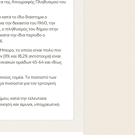
ατα της Απογραφής Πληθυσμού του
 κατά το ίδιο διάστημα ο
 την δεκαετία του 1960, την
61, ο πληθυσμός του δήμου στην
ατά την ίδια περίοδο ο
%.
Ήπειρο, το οποίο είναι πολύ πιο
(11% και 18,2% αντίστοιχα) είναι
λικιακών ομάδων 45-64 και ιδίως
γενούς τομέα. Το ποσοστό των
α ποσοστά για τον τριτογενή
μου, κατά την τελευταία
ιοίκηση και άμυνα, υποχρεωτική