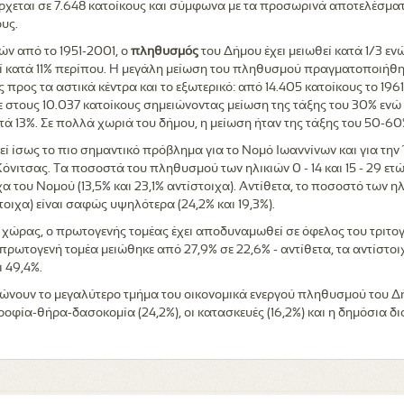
ρχεται σε 7.648 κατοίκους και σύμφωνα με τα προσωρινά αποτελέσμ
ους.
ν από το 1951-2001, ο
πληθυσμός
του Δήμου έχει μειωθεί κατά 1/3 ενώ
 κατά 11% περίπου. Η μεγάλη μείωση του πληθυσμού πραγματοποιήθηκε
 προς τα αστικά κέντρα και το εξωτερικό: από 14.405 κατοίκους το 19
στους 10.037 κατοίκους σημειώνοντας μείωση της τάξης του 30% ενώ κ
ά 13%. Σε πολλά χωριά του δήμου, η μείωση ήταν της τάξης του 50-60
ί ίσως το πιο σημαντικό πρόβλημα για το Νομό Ιωαννίνων και για την 
όνιτσας. Τα ποσοστά του πληθυσμού των ηλικιών 0 - 14 και 15 - 29 ετών 
 του Νομού (13,5% και 23,1% αντίστοιχα). Αντίθετα, το ποσοστό των η
τοιχα) είναι σαφώς υψηλότερα (24,2% και 19,3%).
 χώρας, ο πρωτογενής τομέας έχει αποδυναμωθεί σε όφελος του τριτο
ωτογενή τομέα μειώθηκε από 27,9% σε 22,6% - αντίθετα, τα αντίστοιχ
ι 49,4%.
ρώνουν το μεγαλύτερο τμήμα του οικονομικά ενεργού πληθυσμού του Δή
οφία-θήρα-δασοκομία (24,2%), οι κατασκευές (16,2%) και η δημόσια δ