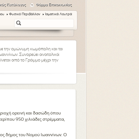
κός Κατάλογος
Φόρμα Επικοινωνίας
μου
Φυσικό Περιβάλλον
Ιαματικά Λουτρά
 με την ομώνυμη κωμόπολη και τα
 Ιωαννίνων. Συνορεύει ανατολικά
είνεται από το Γράμμο μέχρι την
εριοχή ορεινή και δασώδη όπου
 περίπου 950 χιλιάδες στρέμματα,
ος δήμος του Νομού Ιωαννίνων. Ο