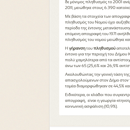
δε
μόνιμος
πληθυσμός το 2001 ανέ
2011, μειώθηκε στους 6.390 κατοίκ
Με βάση τα στοιχεία των απογραφώ
πληθυσμός του Νομού έχει αυξηθεί
περίοδο της έντονης μετανάστευσης
επόμενη απογραφή του 1971 ανήλθε 
πληθυσμός του νομού μειώθηκε κατ
Η
γήρανση
του
πληθυσμού
αποτελε
έντονο για την περιοχή του Δήμου Κ
πολύ χαμηλότερα από τα αντίστοιχα
άνω των 65 (25,6% και 26,9% αντίσ
Ακολουθώντας την γενική τάση της
απασχολούμενων στον Δήμο στον πρ
τομέα διαμορφώθηκαν σε 44,5% κα
Ειδικότερα, οι κλάδοι που συγκεντ
απογραφή, είναι η γεωργία-κτηνοτρ
κοινωνική ασφάλιση (10,9%).