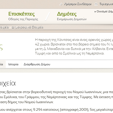
Χρήσιμοι Συνδέσμοι
Τηλεφωνι
Οικισμοί Δή
/
Επισκέπτες
Δημότες
Οδηγός της Περιοχής
Ενημέρωση Δημοτών
οιχεία
»
Δημογραφικά Στοιχεία
Η περιοχή της Κόνιτσας είναι ένας ορεινός χώρος
42 χωριά. Βρίσκεται στο πιο βόρειο σημείο του Ν.
ς
με τη Δ. Μακεδονία και δυτικά με την Αλβανία. Εκτ
Τύμφη και από το Σμόλικα ως τη Νεμέρτσικα.
ία
Ιστορία
Διάρθρωση Δήμου
ιχεία
σας βρίσκεται στην βορειοδυτική περιοχή του Νομού Ιωαννίνων, μια π
του Σμόλικα, του Γράμμου, της Νεμέρτσικας και της Τύμφης. Με έκταση
κταση δήμος του Νομού Ιωαννίνων.
υ ανέρχεται στους 9.294 κατοίκους (απογραφή 2001), 5ος μεγαλύτερ