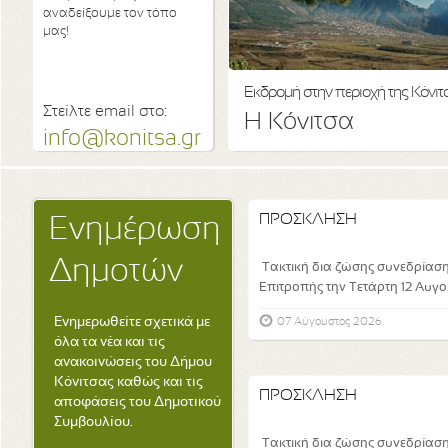
αναδείξουμε τον τόπο
μας!
Εκδρομή στην περιοχή της Κόνι
Στείλτε email στο:
Η Κόνιτσα
info@konitsa.gr
ΠΡΟΣΚΛΗΣΗ
Ενημέρωση
Δημοτών
Τακτική δια ζώσης συνεδρίαση
Επιτροπής την Τετάρτη 12 Αυγού
Ενημερωθείτε σχετικά με
07 Αύγουστος 2026
όλα τα νέα και τις
ανακοινώσεις του Δήμου
Κόνιτσας καθώς και τις
ΠΡΟΣΚΛΗΣΗ
αποφάσεις του Δημοτικού
Συμβουλίου.
Τακτική δια ζώσης συνεδρίαση