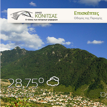
Επισκέπτες
Οδηγός της Περιοχής
o
28,75
Σύννεφα
Όχ