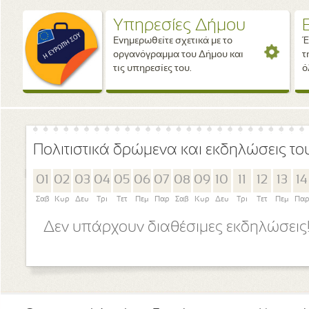
Υπηρεσίες Δήμου
Ενημερωθείτε σχετικά με το
Έ
οργανόγραμμα του Δήμου και
τ
τις υπηρεσίες του.
ό
Πολιτιστικά δρώμενα και εκδηλώσεις τ
01
02
03
04
05
06
07
08
09
10
11
12
13
14
Σαβ
Κυρ
Δευ
Τρι
Τετ
Πεμ
Παρ
Σαβ
Κυρ
Δευ
Τρι
Τετ
Πεμ
Πα
Δεν υπάρχουν διαθέσιμες εκδηλώσεις