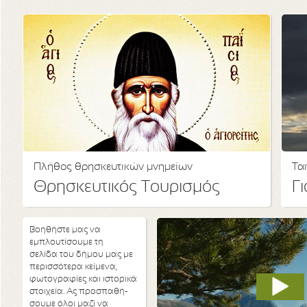
Πλήθος θρησκευτικών μνημείων
Ται
Θρησκευτικός Τουρισμός
Γ
Βοηθήστε μας να
εμπλουτίσουμε τη
σελίδα του δήμου μας με
περισσότερα κείμενα,
φωτογραφίες και ιστορικά
στοιχεία. Ας προσπαθή-
σουμε όλοι μαζί να