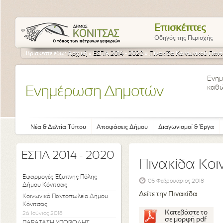
Επισκέπτες
Οδηγός της Περιοχής
Βρίσκεστε εδώ:
Αρχική
»
ΕΣΠΑ 2014 - 2020
»
Πινακίδα Κοινωνικού Παν
Ενημ
καθώ
Ενημέρωση Δημοτών
Νέα & Δελτία Τύπου
Αποφάσεις Δήμου
Διαγωνισμοί & Έργα
ΕΣΠΑ 2014 - 2020
Πινακίδα Κο
Εφαρμογές Έξυπνης Πόλης
05 Φεβρουάριος 2018
Δήμου Κόνιτσας
Δείτε την Πινακίδα
Κοινωνικό Παντοπωλείο Δήμου
Κόνιτσας
Κατεβάστε το
26 Ιούνιος 2018
σε μορφή pdf