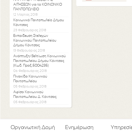
ΠΑΡΑΤΑΣΗ ΥΠΟΒΟΛΗΣ
ΑΙΤΗΣΕΩΝ για το ΚΟΙΝΩΝΙΚΟ
ΠΑΝΤΟΠΩΛΕΙΟ
12 Μάρτιος 2018
Κοινωνικό Παντοπωλείο Δήμου
Κόνιτσας
23 Φεβρουάριος 2018
Εκπαίδευση Στελεχών
Κοινωνικού Παντοπωλείου
Δήμου Κόνιτσας
13 Φεβρουάριος 2018
Ανάπτυξη/βελτίωση Κοινωνικού
Παντοπωλείου Δήμου Κόνιτσας
(Κωδ. Πραξ.:5004235)
06 Φεβρουάριος 2018
Πινακίδα Κοινωνικού
Παντοπωλείου
05 Φεβρουάριος 2018
Αφίσα Κοινωνικού
Παντοπωλείου Δ. Κόνιτσας
05 Φεβρουάριος 2018
Οργανωτική Δομή
Ενημέρωση
Υπηρεσί