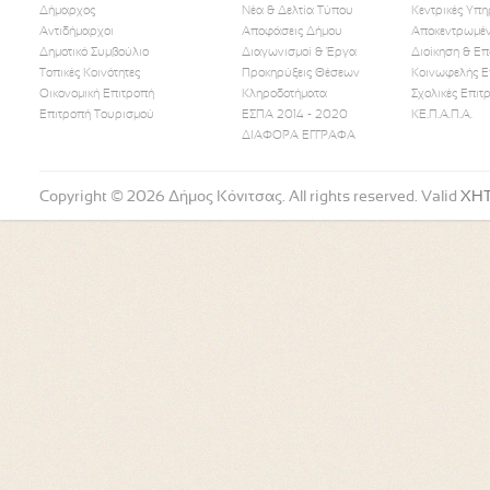
Δήμαρχος
Νέα & Δελτία Τύπου
Κεντρικές Υπη
Αντιδήμαρχοι
Αποφάσεις Δήμου
Αποκεντρωμέν
Δημοτικό Συμβούλιο
Διαγωνισμοί & Έργα
Διοίκηση & Επ
Τοπικές Κοινότητες
Προκηρύξεις Θέσεων
Κοινωφελής Ε
Οικονομική Επιτροπή
Κληροδοτήματα
Σχολικές Επιτ
Like Us
Follow Us
Watch
Επιτροπή Τουρισμού
ΕΣΠΑ 2014 - 2020
ΚΕ.Π.Α.Π.Α.
ΔΙΑΦΟΡΑ ΕΓΓΡΑΦΑ
Copyright © 2026 Δήμος Κόνιτσας. All rights reserved. Valid
XH