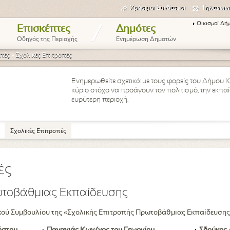
Χρήσιμοι Συνδέσμοι
Τηλεφωνι
Οικισμοί Δή
/
Επισκέπτες
Δημότες
Οδηγός της Περιοχής
Ενημέρωση Δημοτών
οπές
»
Σχολικές Επιτροπές
Ενημερωθείτε σχετικά με τους φορείς του Δήμου Κ
κύριο στόχο να προάγουν τον πολιτισμό, την εκπα
ευρύτερη περιοχή.
Σχολικές Επιτροπές
ές
ωτοβάθμιας Εκπαίδευσης
κού Συμβουλίου της «Σχολικής Επιτροπής Πρωτοβάθμιας Εκπαίδευσης» 