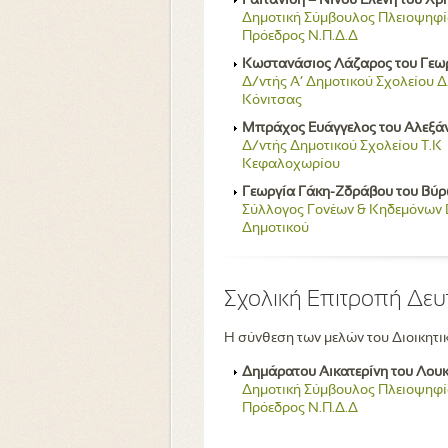
Γαϊτανίδη – Νίνου Ελένη του Χ
Δημοτική Σύμβουλος Πλειοψηφί
Πρόεδρος Ν.Π.Δ.Δ
Κωστανάσιος Λάζαρος του Γεω
Δ/ντής Α’ Δημοτικού Σχολείου Δ
Κόνιτσας
Μπράχος Ευάγγελος του Αλεξά
Δ/ντής Δημοτικού Σχολείου Τ.Κ
Κεφαλοχωρίου
Γεωργία Γάκη-Ζδράβου του Βύ
Σύλλογος Γονέων & Κηδεμόνων 
Δημοτικού
Σχολική Επιτροπή Δε
Η σύνθεση των μελών του Διοικητι
∆ηµάρατου Αικατερίνη του Λου
Δημοτική Σύμβουλος Πλειοψηφί
Πρόεδρος Ν.Π.Δ.Δ