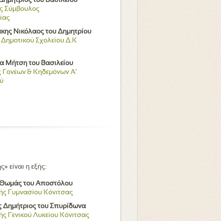
∆ηµήτριος του Βασιλείου
ς Σύμβουλος
ίας
ης Νικόλαος του ∆ηµητρίου
’ Δημοτικού Σχολείου Δ.Κ
α Μήτση του Βασιλείου
 Γονέων & Κηδεμόνων Α’
ύ
 είναι η εξής:
 Θωµάς του Αποστόλου
ής Γυμνασίου Κόνιτσας
 ∆ηµήτριος του Σπυρίδωνα
ής Γενικού Λυκείου Κόνιτσας