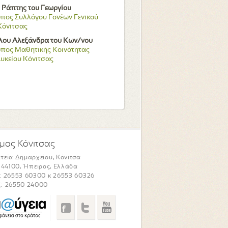
Ράπτης του Γεωργίου
ος Συλλόγου Γονέων Γενικού
Κόνιτσας
λου Αλεξάνδρα του Κων/νου
πος Μαθητικής Κοινότητας
Λυκείου Κόνιτσας
μος Κόνιτσας
τεία Δημαρχείου, Κόνιτσα
. 44100, Ήπειρος, Ελλάδα
: 26553 60300 κ 26553 60326
: 26550 24000