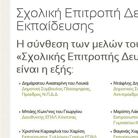
Σχολική Επιτροπή Δ
Εκπαίδευσης
Η σύνθεση των μελών του
«Σχολικής Επιτροπής Δε
είναι η εξής:
∆ηµάρατου Αικατερίνη του Λουκά
Ντάφλης ∆η
Δημοτική Σύμβουλος Πλειοψηφίας,
Δημοτικός Σ
Πρόεδρος Ν.Π.Δ.Δ
Αντιπρόεδρο
Μπάης Κων/νος του Γεωργίου
Μερόπη Λάκ
Διευθυντής ΕΠΑΛ Κόνιτσας
Εκπρόσωπος
Γυμνασίου 
Χριστίνα Καραφλιά του Χαρίση
Βαγενάς Χα
Εκπρόσωπος Συλλόγου Γονέων ΕΠΑΛ
Εκπρόσωπος