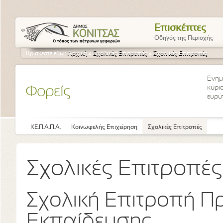
Επισκέπτες
Οδηγός της Περιοχής
Βρίσκεστε εδώ:
Αρχική
»
Σχολικές Επιτροπές
»
Σχολικές Επιτροπές
Ενημ
κύρι
Φορείς
ευρύ
ΚΕ.Π.Α.Π.Α.
Κοινωφελής Επιχείρηση
Σχολικές Επιτροπές
Σχολικές Επιτροπές
Σχολική Επιτροπή 
Εκπαίδευσης