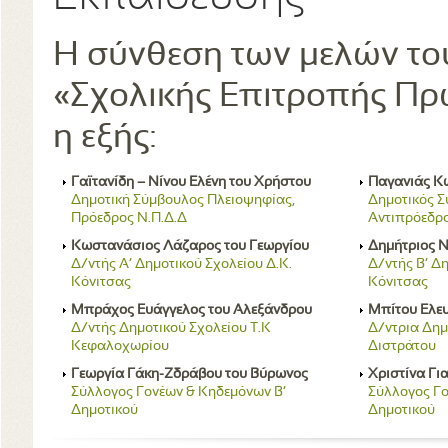
Η σύνθεση των μελών του
«Σχολικής Επιτροπής Πρ
η εξής:
Γαϊτανίδη – Νίνου Ελένη του Χρήστου
Παγανιάς Κ
Δημοτική Σύμβουλος Πλειοψηφίας,
Δημοτικός Σ
Πρόεδρος Ν.Π.Δ.Δ
Αντιπρόεδρο
Κωστανάσιος Λάζαρος του Γεωργίου
∆ηµήτριος Ν
Δ/ντής Α’ Δημοτικού Σχολείου Δ.Κ.
Δ/ντής Β’ Δ
Κόνιτσας
Κόνιτσας
Μπράχος Ευάγγελος του Αλεξάνδρου
Μπίτου Ελε
Δ/ντής Δημοτικού Σχολείου Τ.Κ
Δ/ντρια Δημ
Κεφαλοχωρίου
Διστράτου
Γεωργία Γάκη-Ζδράβου του Βύρωνος
Χριστίνα Γι
Σύλλογος Γονέων & Κηδεμόνων Β’
Σύλλογος Γο
Δημοτικού
Δημοτικού