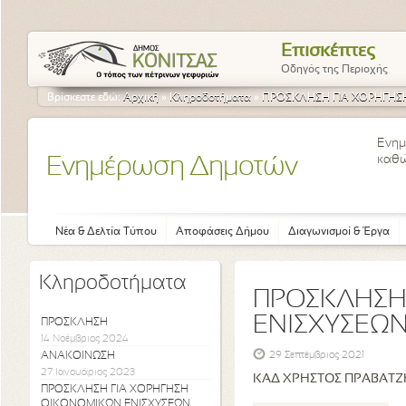
Επισκέπτες
Οδηγός της Περιοχής
Βρίσκεστε εδώ:
Αρχική
»
Κληροδοτήματα
»
ΠΡΟΣΚΛΗΣΗ ΓΙΑ ΧΟΡΗΓΗΣ
Ενημ
καθώ
Ενημέρωση Δημοτών
Νέα & Δελτία Τύπου
Αποφάσεις Δήμου
Διαγωνισμοί & Έργα
Κληροδοτήματα
ΠΡΟΣΚΛΗΣΗ
ΕΝΙΣΧΥΣΕΩ
ΠΡΟΣΚΛΗΣΗ
14 Νοέμβριος 2024
ΑΝΑΚΟΙΝΩΣΗ
29 Σεπτέμβριος 2021
27 Ιανουάριος 2023
ΚΑΔ ΧΡΗΣΤΟΣ ΠΡΑΒΑΤΖΗ
ΠΡΟΣΚΛΗΣΗ ΓΙΑ ΧΟΡΗΓΗΣΗ
ΟΙΚΟΝΟΜΙΚΩΝ ΕΝΙΣΧΥΣΕΩΝ