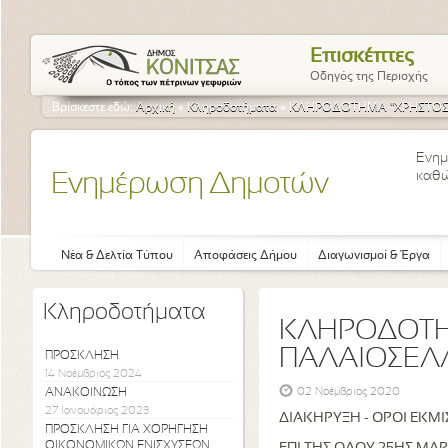
Επισκέπτες
Οδηγός της Περιοχής
Βρίσκεστε εδώ:
Αρχική
»
Κληροδοτήματα
»
ΚΛΗΡΟΔΟΤΗΜΑ "ΧΡΗΣΤΟΣ
Ενημ
καθώ
Ενημέρωση Δημοτών
Νέα & Δελτία Τύπου
Αποφάσεις Δήμου
Διαγωνισμοί & Έργα
Κληροδοτήματα
ΚΛΗΡΟΔΟΤΗ
ΠΑΛΑΙΟΣΕΛ
ΠΡΟΣΚΛΗΣΗ
14 Νοέμβριος 2024
ΑΝΑΚΟΙΝΩΣΗ
02 Νοέμβριος 2020
27 Ιανουάριος 2023
ΔΙΑΚΗΡΥΞΗ - ΟΡΟΙ ΕΚΜ
ΠΡΟΣΚΛΗΣΗ ΓΙΑ ΧΟΡΗΓΗΣΗ
ΟΙΚΟΝΟΜΙΚΩΝ ΕΝΙΣΧΥΣΕΩΝ