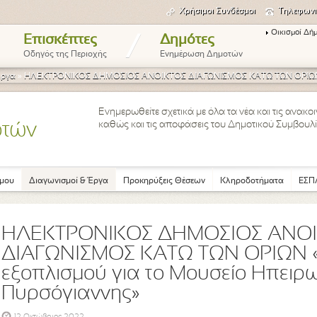
Χρήσιμοι Συνδέσμοι
Τηλεφωνι
Οικισμοί Δή
/
Επισκέπτες
Δημότες
Οδηγός της Περιοχής
Ενημέρωση Δημοτών
Έργα
»
ΗΛΕΚΤΡΟΝΙΚΟΣ ΔΗΜΟΣΙΟΣ ΑΝΟΙΚΤΟΣ ΔΙΑΓΩΝΙΣΜΟΣ ΚΑΤΩ ΤΩΝ ΟΡΙΩΝ «Π
Ενημερωθείτε σχετικά με όλα τα νέα και τις ανακ
καθώς και τις αποφάσεις του Δημοτικού Συμβουλί
οτών
μου
Διαγωνισμοί & Έργα
Προκηρύξεις Θέσεων
Κληροδοτήματα
ΕΣΠΑ
ΗΛΕΚΤΡΟΝΙΚΟΣ ΔΗΜΟΣΙΟΣ ΑΝΟ
ΔΙΑΓΩΝΙΣΜΟΣ ΚΑΤΩ ΤΩΝ ΟΡΙΩΝ 
εξοπλισμού για το Μουσείο Ηπει
Πυρσόγιαννης»