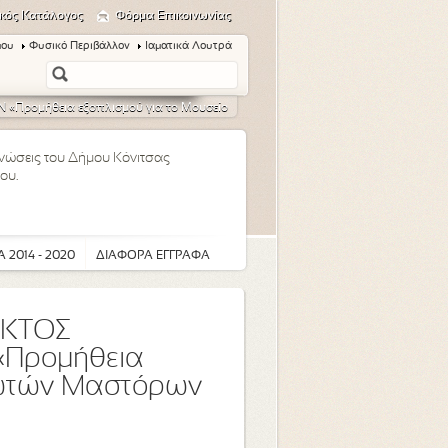
κός Κατάλογος
Φόρμα Επικοινωνίας
μου
Φυσικό Περιβάλλον
Ιαματικά Λουτρά
ρομήθεια εξοπλισμού για το Μουσείο
οινώσεις του Δήμου Κόνιτσας
ου.
 2014 - 2020
ΔΙΑΦΟΡΑ ΕΓΓΡΑΦΑ
ΙΚΤΟΣ
«Προμήθεια
ρωτών Μαστόρων