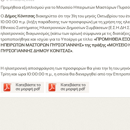
12 Οκτώβριος 2022
Προμήθεια εξοπλισμού για το Μουσείο Ηπειρωτών Μαστόρων Πυρσό
Ο
Δήμος Κόνιτσας
διακηρύττει ότι την 31η του μηνός Οκτωβρίου του 
10:00:00 π.μ. (λήξη παράδοσης των προσφορών) με τη χρήση της ηλ
Εθνικού Συστήματος Ηλεκτρονικών Δημοσίων Συμβάσεων (Ε.Σ.Η.ΔΗ.Σ.)
ηλεκτρονικός διαγωνισμός (κάτω των ορίων) σύμφωνα με τις διατάξεις
τροποποιήθηκε και ισχύει για το Υποέργο με τίτλο:
«ΠΡΟΜΗΘΕΙΑ ΕΞΟ
ΗΠΕΙΡΩΤΩΝ ΜΑΣΤΟΡΩΝ ΠΥΡΣΟΓΙΑΝΝΗΣ» της πράξης «ΜΟΥΣΕΙΟ 
ΠΥΡΣΟΓΙΑΝΝΗΣ ΔΗΜΟΥ ΚΟΝΙΤΣΑΣ».
Η ηλεκτρονική αποσφράγιση των προσφορών θα γίνει την 1η του μηνό
Τρίτη και ώρα 10:00:00 π.μ., η οποία θα διενεργηθεί από την Επιτρο
Κατεβάστε το
Κατεβάστε το
σε μορφή pdf
σε μορφή pdf