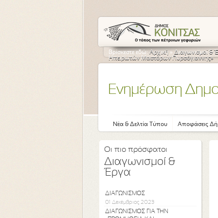
Βρίσκεστε εδώ:
Αρχική
»
Διαγωνισμοί & 
Ηπειρωτών Μαστόρων Πυρσόγιαννης»
Ενημέρωση Δημ
Νέα & Δελτία Τύπου
Αποφάσεις Δή
Οι πιο πρόσφατοι
Διαγωνισμοί &
Έργα
ΔΙΑΓΩΝΙΣΜΟΣ
01 Δεκέμβριος 2023
ΔΙΑΓΩΝΙΣΜΟΣ ΓΙΑ ΤΗΝ