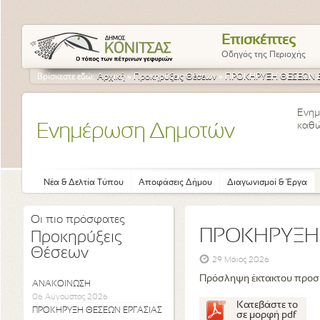
Επισκέπτες
Οδηγός της Περιοχής
Βρίσκεστε εδώ:
Αρχική
»
Προκηρύξεις Θέσεων
»
ΠΡΟΚΗΡΥΞΗ ΘΕΣΕΩΝ Ε
Ενημ
καθώ
Ενημέρωση Δημοτών
Νέα & Δελτία Τύπου
Αποφάσεις Δήμου
Διαγωνισμοί & Έργα
Οι πιο πρόσφατες
ΠΡΟΚΗΡΥΞΗ
Προκηρύξεις
Θέσεων
29 Μάιος 2026
Πρόσληψη έκτακτου προσω
ΑΝΑΚΟΙΝΩΣΗ
06 Αύγουστος 2026
Κατεβάστε το
ΠΡΟΚΗΡΥΞΗ ΘΕΣΕΩΝ ΕΡΓΑΣΙΑΣ
σε μορφή pdf