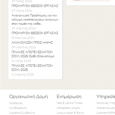
29 Μάιος 2026
ΠΡΟΚΗΡΥΞΗ ΘΕΣΕΩΝ ΕΡΓΑΣΙΑΣ
29 Μάιος 2026
Ανακοίνωση Πρόσληψης για την
κάλυψη κατεπειγουσών αναγκών
στον τομέα της καθα...
29 Απρίλιος 2026
ΠΡΟΚΗΡΥΞΗ ΘΕΣΕΩΝ ΕΡΓΑΣΙΑΣ
15 Απρίλιος 2026
ΑΝΑΚΟΙΝΩΣΗ ΠΡΟΣΛΗΨΗΣ
09 Απρίλιος 2026
ΠΙΝΑΚΕΣ ΑΠΟΤΕΛΕΣΜΑΤΩΝ
ΣΟΧ1/2025 Ορθή Επανάληψη
12 Μάιος 2025
ΠΙΝΑΚΕΣ ΑΠΟΤΕΛΕΣΜΑΤΩΝ
ΣΟΧ1/2025
14 Μάρτιος 2025
Οργανωτική Δομή
Ενημέρωση
Υπηρεσί
Δήμαρχος
Νέα & Δελτία Τύπου
Κεντρικές Υπη
Αντιδήμαρχοι
Αποφάσεις Δήμου
Αποκεντρωμέν
Δημοτικό Συμβούλιο
Διαγωνισμοί & Έργα
Διοίκηση & Επ