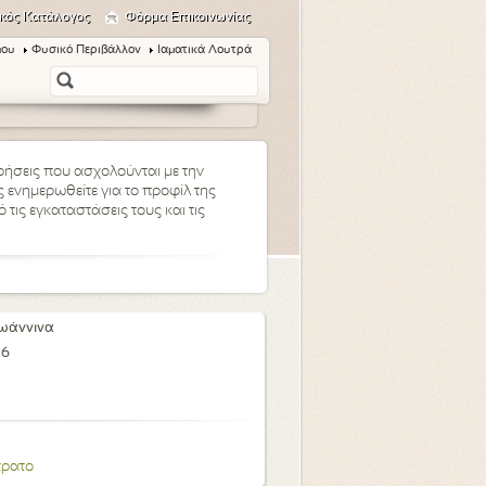
κός Κατάλογος
Φόρμα Επικοινωνίας
μου
Φυσικό Περιβάλλον
Ιαματικά Λουτρά
ειρήσεις που ασχολούνται με την
 ενημερωθείτε για το προφίλ της
τις εγκαταστάσεις τους και τις
Ιωάννινα
16
τρατο