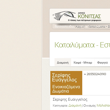
Βρίσκεστε εδώ:
Αρχική
»
Καταλύματα - Ε
Καταλύματα - Εσ
Διαμονή
Καφέ - Μπαρ
Φαγητό
2655024090
Σερίφης Ευάγγελος
Διαμονή
Μόλιστα
Κατηγορία:
| Οικισμός: