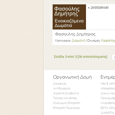
2655081481
Φασούλης Δημήτριος
Διαμονή
Κεφαλο
Κατηγορία:
| Οικισμός:
Σελίδα 3 από 3 [36 αποτελέσματα]
Οργανωτική Δομή
Ενημέ
Δήμαρχος
Νέα & Δελ
Αντιδήμαρχοι
Αποφάσεις
Δημοτικό Συμβούλιο
Διαγωνισμ
Τοπικές Κοινότητες
Προκηρύξε
Οικονομική Επιτροπή
Κληροδοτή
Επιτροπή Τουρισμού
ΕΣΠΑ 2014
ΔΙΑΦΟΡΑ 