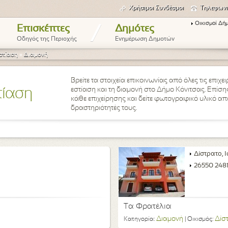
Χρήσιμοι Συνδέσμοι
Τηλεφωνι
Οικισμοί Δή
/
Επισκέπτες
Δημότες
Οδηγός της Περιοχής
Ενημέρωση Δημοτών
στίαση
»
Διαμονή
Βρείτε τα στοιχεία επικοινωνίας από όλες τις επιχ
εστίαση και τη διαμονή στο Δήμο Κόνιτσας. Επίσης
τίαση
κάθε επιχείρησης και δείτε φωτογραφικό υλικό από 
δραστηριότητές τους.
Δίστρατο, 
26550 248
Τα Φρατέλια
Διαμονή
Δίσ
Κατηγορία:
| Οικισμός: