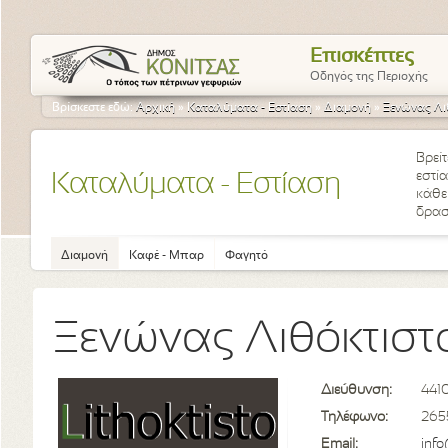
Επισκέπτες
Οδηγός της Περιοχής
Βρίσκεστε εδώ:
Αρχική
»
Καταλύματα - Εστίαση
»
Διαμονή
»
Ξενώνας Λι
Βρείτ
εστί
Καταλύματα - Εστίαση
κάθε 
δρασ
Διαμονή
Καφέ - Μπαρ
Φαγητό
Ξενώνας Λιθόκτιστ
Διεύθυνση:
441
Τηλέφωνο:
265
Email:
info