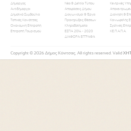
Δήμαρχος
Νέα & Δελτία Τύπου
Κεντρικές Υπη
Αντιδήμαρχοι
Αποφάσεις Δήμου
Αποκεντρωμέν
Δημοτικό Συμβούλιο
Διαγωνισμοί & Έργα
Διοίκηση & Επ
Τοπικές Κοινότητες
Προκηρύξεις Θέσεων
Κοινωφελής Ε
Οικονομική Επιτροπή
Κληροδοτήματα
Σχολικές Επιτ
Like Us
Follow Us
Watch
Επιτροπή Τουρισμού
ΕΣΠΑ 2014 - 2020
ΚΕ.Π.Α.Π.Α.
ΔΙΑΦΟΡΑ ΕΓΓΡΑΦΑ
Copyright © 2026 Δήμος Κόνιτσας. All rights reserved. Valid
XH