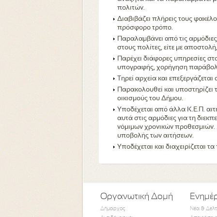
πολιτών.
Διαβιβάζει πλήρεις τους φακέλ
πρόσφορο τρόπο.
Παραλαμβάνει από τις αρμόδιες 
στους πολίτες, είτε με αποστολή,
Παρέχει διάφορες υπηρεσίες στ
υπογραφής, χορήγηση παράβολω
Τηρεί αρχεία και επεξεργάζεται 
Παρακολουθεί και υποστηρίζει 
οικισμούς του Δήμου.
Υποδέχεται από άλλα Κ.Ε.Π. αιτ
αυτά στις αρμόδιες για τη διεκ
νόμιμων χρονικών προθεσμιών. Π
υποβολής των αιτήσεων.
Υποδέχεται και διαχειρίζεται τα
Οργανωτική Δομή
Ενημέ
Δήμαρχος
Νέα & Δελ