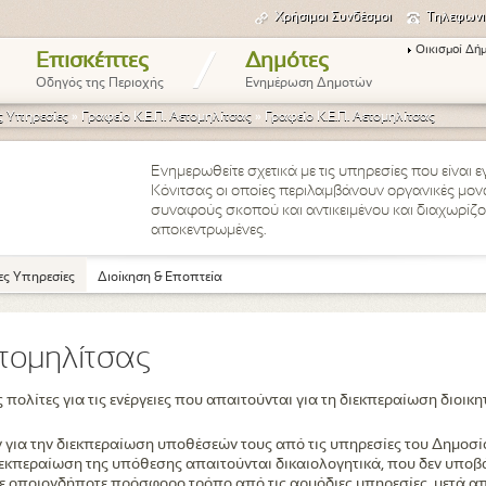
Χρήσιμοι Συνδέσμοι
Τηλεφωνι
Οικισμοί Δή
/
Επισκέπτες
Δημότες
Οδηγός της Περιοχής
Ενημέρωση Δημοτών
 Υπηρεσίες
»
Γραφείο Κ.Ε.Π. Αετομηλίτσας
»
Γραφείο Κ.Ε.Π. Αετομηλίτσας
Ενημερωθείτε σχετικά με τις υπηρεσίες που είναι 
Κόνιτσας οι οποίες περιλαμβάνουν οργανικές μον
υ
συναφούς σκοπού και αντικειμένου και διαχωρίζον
αποκεντρωμένες.
ς Υπηρεσίες
Διοίκηση & Εποπτεία
ετομηλίτσας
πολίτες για τις ενέργειες που απαιτούνται για τη διεκπεραίωση διοικ
για την διεκπεραίωση υποθέσεών τους από τις υπηρεσίες του Δημοσίο
ιεκπεραίωση της υπόθεσης απαιτούνται δικαιολογητικά, που δεν υποβάλ
ε οποιονδήποτε πρόσφορο τρόπο από τις αρμόδιες υπηρεσίες, μετά α