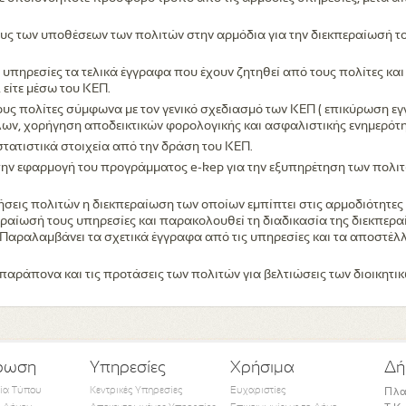
ους των υποθέσεων των πολιτών στην αρμόδια για την διεκπεραίωσή τ
υπηρεσίες τα τελικά έγγραφα που έχουν ζητηθεί από τους πολίτες κα
 είτε μέσω του ΚΕΠ.
ους πολίτες σύμφωνα με τον γενικό σχεδιασμό των ΚΕΠ ( επικύρωση 
ν, χορήγηση αποδεικτικών φορολογικής και ασφαλιστικής ενημερότη
στατιστικά στοιχεία από την δράση του ΚΕΠ.
την εφαρμογή του προγράμματος e-kep για την εξυπηρέτηση των πολ
ήσεις πολιτών η διεκπεραίωση των οποίων εμπίπτει στις αρμοδιότητες
περαίωσή τους υπηρεσίες και παρακολουθεί τη διαδικασία της διεκπερα
αραλαμβάνει τα σχετικά έγγραφα από τις υπηρεσίες και τα αποστέλλε
 παράπονα και τις προτάσεις των πολιτών για βελτιώσεις των διοικητι
ρωση
Υπηρεσίες
Χρήσιμα
Δή
τία Τύπου
Κεντρικές Υπηρεσίες
Ευχαριστίες
Πλα