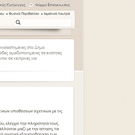
κός Κατάλογος
Φόρμα Επικοινωνίας
μου
Φυσικό Περιβάλλον
Ιαματικά Λουτρά
εγκατεστημένες στο Δήμο
άδες ομαδοποιημένες σε ενότητες
ται σε κεντρικές και
ητικών υποθέσεων σχετικών με τις
υ, ελέγχει την πληρότητά τους
λονται μαζί με την αίτηση, τα
πό σχετική εξουσιοδότηση των