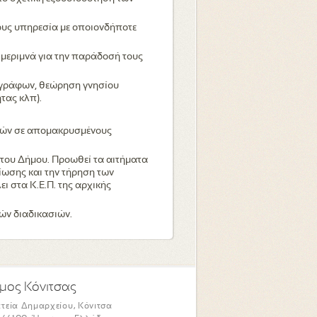
ους υπηρεσία με οποιονδήποτε
ι μεριμνά για την παράδοσή τους
εγγράφων, θεώρηση γνησίου
τας κλπ).
ιτών σε απομακρυσμένους
 του Δήμου. Προωθεί τα αιτήματα
ίωσης και την τήρηση των
ι στα Κ.Ε.Π. της αρχικής
κών διαδικασιών.
μος Κόνιτσας
τεία Δημαρχείου, Κόνιτσα