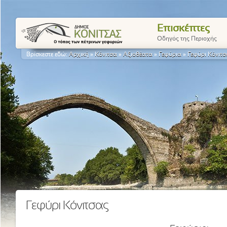
Επισκέπτες
Οδηγός της Περιοχής
Βρίσκεστε εδώ:
Αρχική
»
Κόνιτσα
»
Αξιοθέατα
»
Γεφύρια
»
Γεφύρι Κόνιτσ
Γεφύρι Κόνιτσας