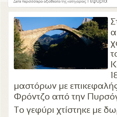
Γεφύρια
Δείτε περισσότερα αξιοθέατα της κατηγορίας:
Σ
α
χ
τ
Κ
1
μαστόρων με επικεφαλή
Φρόντζο από την Πυρσόγ
Το γεφύρι χτίστηκε με δ