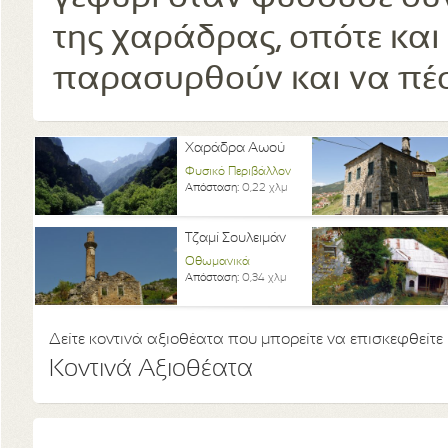
της χαράδρας, οπότε και
παρασυρθούν και να π
Χαράδρα Αωού
Φυσικό Περιβάλλον
Απόσταση:
0,22 χλμ
Τζαμί Σουλειμάν
Οθωμανικά
Απόσταση:
0,34 χλμ
Δείτε κοντινά αξιοθέατα που μπορείτε να επισκεφθείτε
Κοντινά Αξιοθέατα