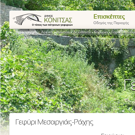
Επισκέπτες
Οδηγός της Περιοχής
Βρίσκεστε εδώ:
Αρχική
»
Κόνιτσα
»
Αξιοθέατα
»
Γεφύρια
»
Γεφύρι Μεσαρ
Γ
Γεφύρι Μεσαργιάς-Ράχης