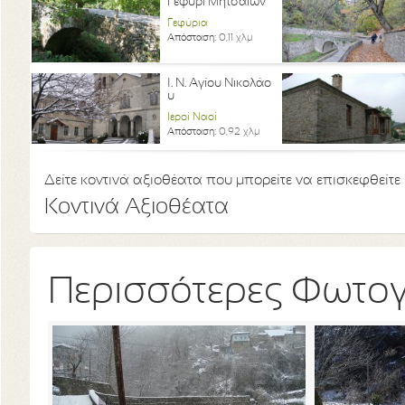
Γεφύρι Μητσαίων
Γεφύρια
Απόσταση:
0,11 χλμ
Ι. Ν. Αγίου Νικολάο
υ
Ιεροί Ναοί
Απόσταση:
0,92 χλμ
Δείτε κοντινά αξιοθέατα που μπορείτε να επισκεφθείτε
Κοντινά Αξιοθέατα
Περισσότερες Φωτο