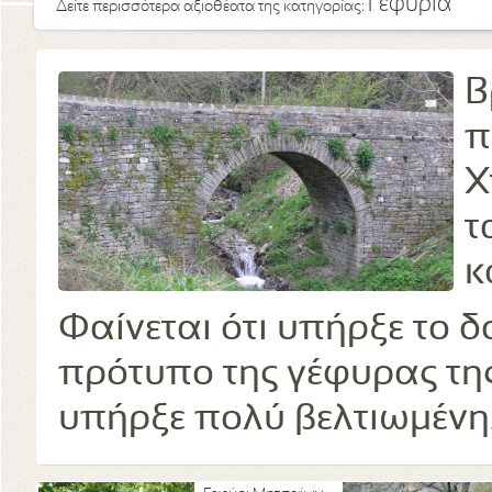
Γεφύρια
Δείτε περισσότερα αξιοθέατα της κατηγορίας:
Β
π
Χ
τ
κ
Φαίνεται ότι υπήρξε το 
πρότυπο της γέφυρας της
υπήρξε πολύ βελτιωμένη. 