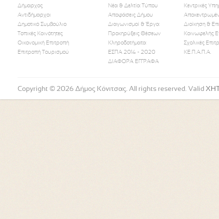
Δήμαρχος
Νέα & Δελτία Τύπου
Κεντρικές Υπη
Αντιδήμαρχοι
Αποφάσεις Δήμου
Αποκεντρωμέν
Δημοτικό Συμβούλιο
Διαγωνισμοί & Έργα
Διοίκηση & Επ
Τοπικές Κοινότητες
Προκηρύξεις Θέσεων
Κοινωφελής Ε
Οικονομική Επιτροπή
Κληροδοτήματα
Σχολικές Επιτ
Like Us
Follow Us
Watch
Επιτροπή Τουρισμού
ΕΣΠΑ 2014 - 2020
ΚΕ.Π.Α.Π.Α.
ΔΙΑΦΟΡΑ ΕΓΓΡΑΦΑ
Copyright © 2026 Δήμος Κόνιτσας. All rights reserved. Valid
XH