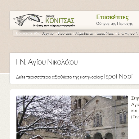
Επισκέπτες
Οδηγός της Περιοχής
Βρίσκεστε εδώ:
Αρχική
»
Κόνιτσα
»
Αξιοθέατα
»
Ιεροί Ναοί
»
Ι. Ν. Αγίου 
Ι. Ν. Αγίου Νικολάου
Ιεροί Ναοί
Δείτε περισσότερα αξιοθέατα της κατηγορίας:
Στη
Αγί
και
(Γο