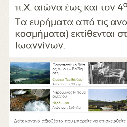
π.Χ. αιώνα έως και τον 4
Τα ευρήματα από τις ανα
κοσμήματα) εκτίθενται σ
Ιωαννίνων.
Παραποτάμιο δάσ
ος Αώου – Βοϊδομ
άτη
Φυσικό Περιβάλλον
Απόσταση:
2,38 χλμ
Νερόμυλος Μπουρ
αζανίου
Νερόμυλοι
Απόσταση:
3,63 χλμ
Δείτε κοντινά αξιοθέατα που μπορείτε να επισκεφθείτε