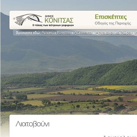
Επισκέπτες
Οδηγός της Περιοχής
Βρίσκεστε εδώ:
Αρχική
»
Κόνιτσα
»
Αξιοθέατα
»
Αρχαιολογικοί Χώροι
»
Λιατοβούνι