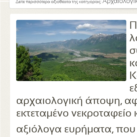
Αρχαιολογι
Δείτε περισσότερα αξιοθέατα της κατηγορίας:
Π
λ
σ
κ
Κ
ε
αρχαιολογική άποψη, α
εκτεταμένο νεκροταφείο κ
αξιόλογα ευρήματα, που 