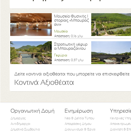
Μουσείο Φυσικής Ι
στορίας «Μπουραζ
άνι»
Μουσεία
Απόσταση:
0,16 χλμ
Στρατιωτική γέφυρ
α Μπουραζανίου
Γεφύρια
Απόσταση:
0,37 χλμ
Δείτε κοντινά αξιοθέατα που μπορείτε να επισκεφθείτε
Κοντινά Αξιοθέατα
Οργανωτική Δομή
Ενημέρωση
Υπηρεσί
Δήμαρχος
Νέα & Δελτία Τύπου
Κεντρικές Υπη
Αντιδήμαρχοι
Αποφάσεις Δήμου
Αποκεντρωμέν
Δημοτικό Συμβούλιο
Διαγωνισμοί & Έργα
Διοίκηση & Επ