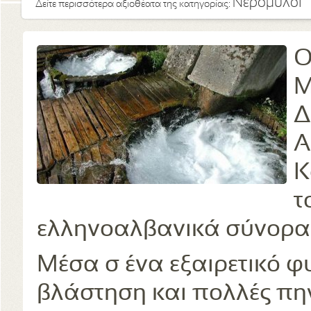
Νερόμυλοι
Δείτε περισσότερα αξιοθέατα της κατηγορίας:
Ο
Μ
Δ
Α
Κ
τ
ελληνοαλβανικά σύνορα
Μέσα σ ένα εξαιρετικό φ
βλάστηση και πολλές πη