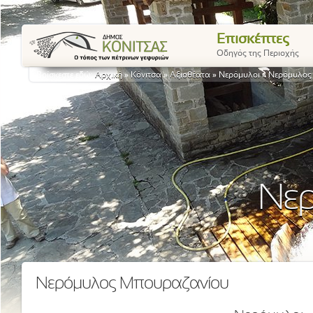
Επισκέπτες
Οδηγός της Περιοχής
Βρίσκεστε εδώ:
Αρχική
»
Κόνιτσα
»
Αξιοθέατα
»
Νερόμυλοι
»
Νερόμυλος
Νε
Νερόμυλος Μπουραζανίου