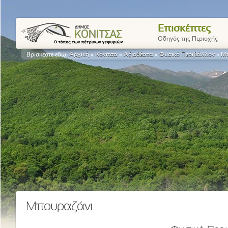
Επισκέπτες
Οδηγός της Περιοχής
Βρίσκεστε εδώ:
Αρχική
»
Κόνιτσα
»
Αξιοθέατα
»
Φυσικό Περιβάλλον
»
Μ
Μπουραζάνι