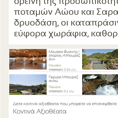
ορεινή της προσωπικότη
ποταμών Αώου και Σαρα
δρυοδάση, οι καταπράσι
εύφορα χωράφια, καθορί
Μουσείο Φυσικής Ι
στορίας «Μπουραζ
άνι»
Μουσεία
Απόσταση:
0,06 χλμ
Γέφυρα Μπουραζ
ανίου
Γεφύρια
Απόσταση:
0,2 χλμ
Δείτε κοντινά αξιοθέατα που μπορείτε να επισκεφθείτε
Κοντινά Αξιοθέατα