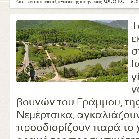
Φυσικό Περ
Δείτε περισσότερα αξιοθέατα της κατηγορίας:
Τ
ε
σ
Ι
γ
ν
βουνών του Γράμμου, της
Νεμέρτσικα, αγκαλιάζουν
προσδιορίζουν παρά το 