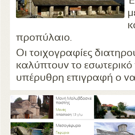
Έ
μ
κ
προπύλαιο.
Οι τοιχογραφίες διατηρο
καλύπτουν το εσωτερικό 
υπέρυθρη επιγραφή ο ναό
Μονή Μολυβδοσκέ
παστης
Μονές
Απόσταση:
1,3 χλμ
Μεσογέφυρα
Γεφύρια