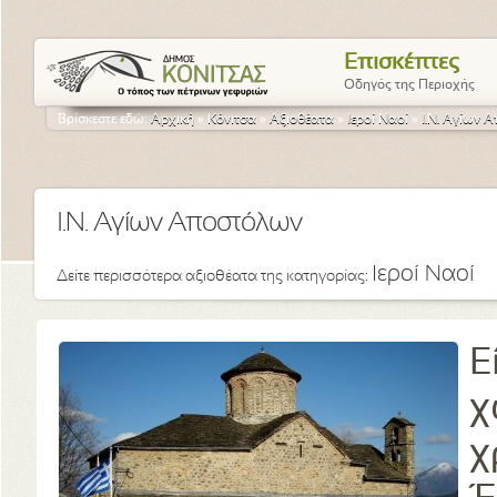
Επισκέπτες
Οδηγός της Περιοχής
Βρίσκεστε εδώ:
Αρχική
»
Κόνιτσα
»
Αξιοθέατα
»
Ιεροί Ναοί
»
Ι.Ν. Αγίων 
Ι.Ν. Αγίων Αποστόλων
Ιεροί Ναοί
Δείτε περισσότερα αξιοθέατα της κατηγορίας:
Ε
χ
χ