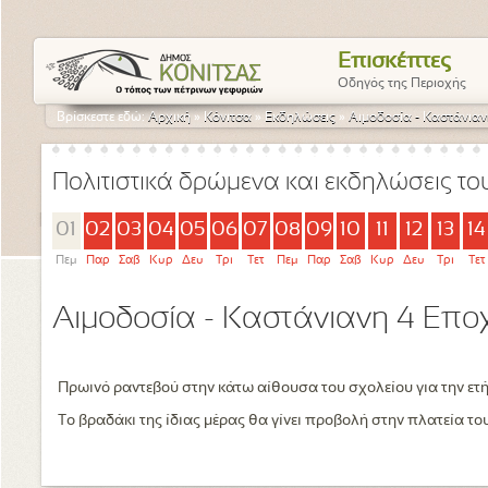
Επισκέπτες
Οδηγός της Περιοχής
Βρίσκεστε εδώ:
Αρχική
»
Κόνιτσα
»
Εκδηλώσεις
»
Αιμοδοσία - Καστάνιαν
Πολιτιστικά δρώμενα και εκδηλώσεις τ
01
02
03
04
05
06
07
08
09
10
11
12
13
14
Πεμ
Παρ
Σαβ
Κυρ
Δευ
Τρι
Τετ
Πεμ
Παρ
Σαβ
Κυρ
Δευ
Τρι
Τετ
Αιμοδοσία - Καστάνιανη 4 Επο
Πρωινό ραντεβού στην κάτω αίθουσα του σχολείου για την ετ
Το βραδάκι της ίδιας μέρας θα γίνει προβολή στην πλατεία τ