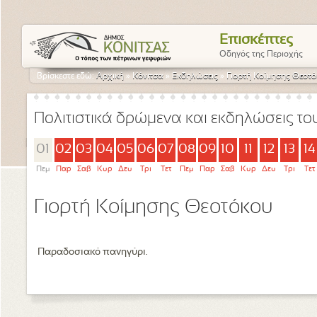
Επισκέπτες
Οδηγός της Περιοχής
Βρίσκεστε εδώ:
Αρχική
»
Κόνιτσα
»
Εκδηλώσεις
»
Γιορτή Κοίμησης Θεοτ
Πολιτιστικά δρώμενα και εκδηλώσεις τ
01
02
03
04
05
06
07
08
09
10
11
12
13
14
Πεμ
Παρ
Σαβ
Κυρ
Δευ
Τρι
Τετ
Πεμ
Παρ
Σαβ
Κυρ
Δευ
Τρι
Τετ
Γιορτή Κοίμησης Θεοτόκου
Παραδοσιακό πανηγύρι.