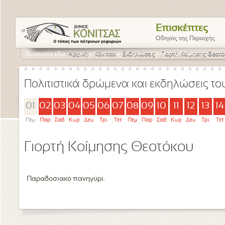
Επισκέπτες
Οδηγός της Περιοχής
Βρίσκεστε εδώ:
Αρχική
»
Κόνιτσα
»
Εκδηλώσεις
»
Γιορτή Κοίμησης Θεοτ
Πολιτιστικά δρώμενα και εκδηλώσεις τ
01
02
03
04
05
06
07
08
09
10
11
12
13
14
Πεμ
Παρ
Σαβ
Κυρ
Δευ
Τρι
Τετ
Πεμ
Παρ
Σαβ
Κυρ
Δευ
Τρι
Τετ
Γιορτή Κοίμησης Θεοτόκου
Παραδοσιακό πανηγύρι.