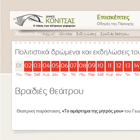
Επισκέπτες
Οδηγός της Περιοχής
Βρίσκεστε εδώ:
Αρχική
»
Κόνιτσα
»
Εκδηλώσεις
»
Βραδιές θεάτρου
Πολιτιστικά δρώμενα και εκδηλώσεις τ
01
02
03
04
05
06
07
08
09
10
11
12
13
14
Πεμ
Παρ
Σαβ
Κυρ
Δευ
Τρι
Τετ
Πεμ
Παρ
Σαβ
Κυρ
Δευ
Τρι
Τετ
Βραδιές θεάτρου
Θεατρική παράσταση,
«Το αμάρτημα της μητρός μου»
του Γεώ