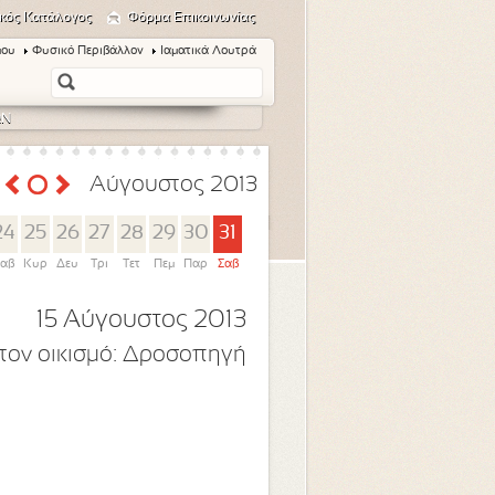
κός Κατάλογος
Φόρμα Επικοινωνίας
μου
Φυσικό Περιβάλλον
Ιαματικά Λουτρά
ΩΝ
Αύγουστος 2013
24
25
26
27
28
29
30
31
αβ
Κυρ
Δευ
Τρι
Τετ
Πεμ
Παρ
Σαβ
15 Αύγουστος 2013
τον οικισμό:
Δροσοπηγή