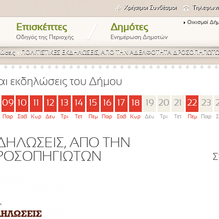
Χρήσιμοι Συνδέσμοι
Τηλεφωνι
Οικισμοί Δή
/
Επισκέπτες
Δημότες
Οδηγός της Περιοχής
Ενημέρωση Δημοτών
ώσεις
»
ΠΟΛΙΤΙΣΤΙΚΕΣ ΕΚΔΗΛΩΣΕΙΣ, ΑΠΟ ΤΗΝ ΑΔΕΛΦΟΤΗΤΑ ΔΡΟΣΟΠΗΓΙΩΤ
αι εκδηλώσεις του Δήμου
09
10
11
12
13
14
15
16
17
18
19
20
21
22
23
Παρ
Σαβ
Κυρ
Δευ
Τρι
Τετ
Πεμ
Παρ
Σαβ
Κυρ
Δευ
Τρι
Τετ
Πεμ
Παρ
Σ
ΚΔΗΛΩΣΕΙΣ, ΑΠΟ ΤΗΝ
ΡΟΣΟΠΗΓΙΩΤΩΝ
Σ