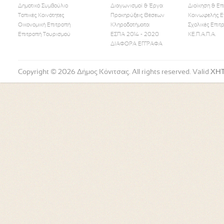
Δημοτικό Συμβούλιο
Διαγωνισμοί & Έργα
Διοίκηση & Επ
Τοπικές Κοινότητες
Προκηρύξεις Θέσεων
Κοινωφελής Ε
Οικονομική Επιτροπή
Κληροδοτήματα
Σχολικές Επιτ
Like Us
Follow Us
Watch
Επιτροπή Τουρισμού
ΕΣΠΑ 2014 - 2020
ΚΕ.Π.Α.Π.Α.
ΔΙΑΦΟΡΑ ΕΓΓΡΑΦΑ
Copyright © 2026 Δήμος Κόνιτσας. All rights reserved. Valid
XH