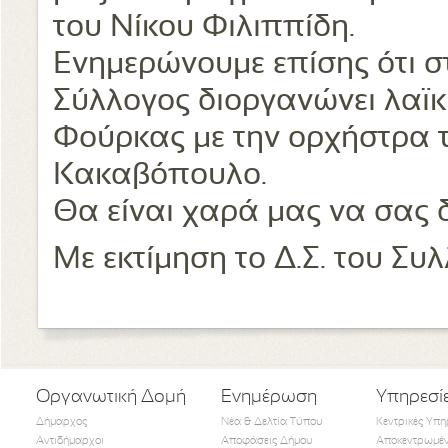
του Νίκου Φιλιππίδη.
Ενημερώνουμε επίσης ότι σ
Σύλλογος διοργανώνει λαϊκ
Φούρκας με την ορχήστρα 
Κακαβόπουλο.
Θα είναι χαρά μας να σας δ
Με εκτίμηση το Δ.Σ. του Συ
Οργανωτική Δομή
Ενημέρωση
Υπηρεσί
Δήμαρχος
Νέα & Δελτία Τύπου
Κεντρικές Υπη
Αντιδήμαρχοι
Αποφάσεις Δήμου
Αποκεντρωμέν