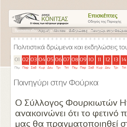
Επισκέπτες
Οδηγός της Περιοχής
Βρίσκεστε εδώ:
Αρχική
»
Κόνιτσα
»
Εκδηλώσεις
»
Πανηγύρι στην Φούρκ
Πολιτιστικά δρώμενα και εκδηλώσεις τ
01
02
03
04
05
06
07
08
09
10
11
12
13
14
Πεμ
Παρ
Σαβ
Κυρ
Δευ
Τρι
Τετ
Πεμ
Παρ
Σαβ
Κυρ
Δευ
Τρι
Τετ
Πανηγύρι στην Φούρκα
Ο Σύλλογος Φουρκιωτών Η
ανακοινώνει ότι το φετινό 
μας θα πραγματοποιηθεί στ