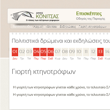
Επισκέπτες
Οδηγός της Περιοχής
Βρίσκεστε εδώ:
Αρχική
»
Κόνιτσα
»
Εκδηλώσεις
»
Γιορτή κτηνοτρόφων
Πολιτιστικά δρώμενα και εκδηλώσεις τ
01
02
03
04
05
06
07
08
09
10
11
12
13
14
Δευ
Τρι
Τετ
Πεμ
Παρ
Σαβ
Κυρ
Δευ
Τρι
Τετ
Πεμ
Παρ
Σαβ
Κυ
Γιορτή κτηνοτρόφων
Η γιορτή των κτηνοτρόφων γίνεται κάθε χρόνο, το τελευταίο Σ/
Η γιορτή των κτηνοτρόφων γίνεται κάθε χρόνο, το τελευταίο Σ/