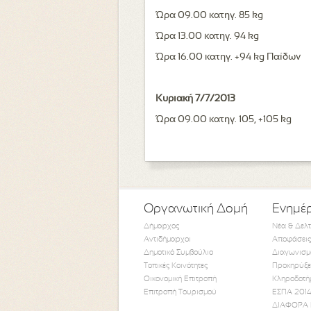
Ώρα 09.00 κατηγ. 85 kg
Ώρα 13.00 κατηγ. 94 kg
Ώρα 16.00 κατηγ. +94 kg Παίδων
Κυριακή 7/7/2013
Ώρα 09.00 κατηγ. 105, +105 kg
Οργανωτική Δομή
Ενημέ
Δήμαρχος
Νέα & Δελ
Αντιδήμαρχοι
Αποφάσεις
Δημοτικό Συμβούλιο
Διαγωνισμ
Τοπικές Κοινότητες
Προκηρύξε
Οικονομική Επιτροπή
Κληροδοτή
Επιτροπή Τουρισμού
ΕΣΠΑ 2014
ΔΙΑΦΟΡΑ 