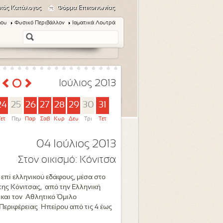
κός Κατάλογος
Φόρμα Επικοινωνίας
μου
Φυσικό Περιβάλλον
Ιαματικά Λουτρά
Ιούλιος 2013
24
25
26
27
28
29
30
31
Τετ
Πεμ
Παρ
Σαβ
Κυρ
Δευ
Τρι
Τετ
04 Ιούλιος 2013
Στον οικισμό:
Κόνιτσα
επί ελληνικού εδάφους, μέσα στο
της Κόνιτσας, από την Ελληνική
και τον Αθλητικό Όμιλο
Περιφέρειας Ηπείρου από τις 4 έως