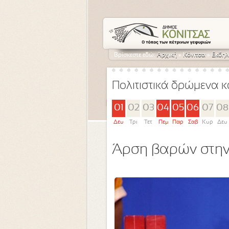
Βρίσκεστε εδώ:
Αρχική
»
Κόνιτσα
»
Εκδηλ
Πολιτιστικά δρώμενα κ
01
02
03
04
05
06
07
08
Δευ
Τρι
Τετ
Πεμ
Παρ
Σαβ
Κυρ
Δευ
Άρση βαρών στην