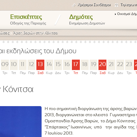
Χρήσιμοι Συνδέσμοι
Τηλεφωνι
Οικισμοί Δή
/
Επισκέπτες
Δημότες
Οδηγός της Περιοχής
Ενημέρωση Δημοτών
ώσεις
»
Άρση βαρών στην Κόνιτσα
αι εκδηλώσεις του Δήμου
09
10
11
12
13
14
15
16
17
18
19
20
21
22
23
Τρι
Τετ
Πεμ
Παρ
Σαβ
Κυρ
Δευ
Τρι
Τετ
Πεμ
Παρ
Σαβ
Κυρ
Δευ
Τρι
 Κόνιτσα
Η πιο σημαντική διοργάνωση της άρσης βαρών 
2013, διοργανώνεται στο κλειστό Γυμναστήριο 
Ομοσπονδία Άρσης Βαρών, το Δήμο Κόνιτσας 
“Σπάρτακος” Ιωαννίνων, υπό την αιγίδα της 
7 Ιουλίου 2013.