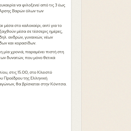
ευκαιρία να φιλοξενεί από τις 3 έως
 Άρσης Βαρών όλων των
ι μέσα στο καλοκαίρι, αντί για το
ξαχθούν μέσα σε τέσσερις ημέρες,
 δηλ. ανδρών, γυναικών, νέων
ίδων και κορασίδων.
 μία χρονιά, παραμένει πιστή στη
ων δυνατών, που μόνο θετικά
ίου, στις 15.00, στο Κλειστό
ου Προέδρου της Ελληνική
αγώνων, θα βρίσκεται στην Κόνιτσα.