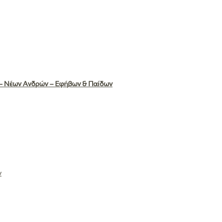
– Νέων Ανδρών – Εφήβων & Παίδων
ν