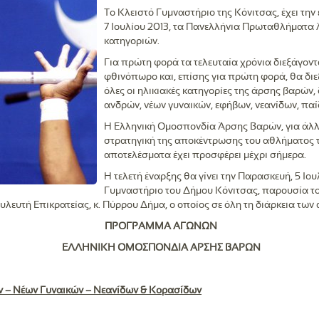
Το Κλειστό Γυμναστήριο της Κόνιτσας, έχει την 
7 Ιουλίου 2013, τα Πανελλήνια Πρωταθλήματα
κατηγοριών.
Για πρώτη φορά τα τελευταία χρόνια διεξάγοντα
φθινόπωρο και, επίσης για πρώτη φορά, θα διε
όλες οι ηλικιακές κατηγορίες της άρσης βαρών,
ανδρών, νέων γυναικών, εφήβων, νεανίδων, πα
Η Ελληνική Ομοσπονδία Άρσης Βαρών, για άλλη
στρατηγική της αποκέντρωσης του αθλήματος τ
αποτελέσματα έχει προσφέρει μέχρι σήμερα.
Η τελετή έναρξης θα γίνει την Παρασκευή, 5 Ιουλ
Γυμναστήριο του Δήμου Κόνιτσας, παρουσία τ
ευτή Επικρατείας, κ. Πύρρου Δήμα, ο οποίος σε όλη τη διάρκεια των 
ΠΡΟΓΡΑΜΜΑ ΑΓΩΝΩΝ
ΕΛΛΗΝΙΚΗ ΟΜΟΣΠΟΝΔΙΑ ΑΡΣΗΣ ΒΑΡΩΝ
 – Νέων Γυναικών – Νεανίδων & Κορασίδων