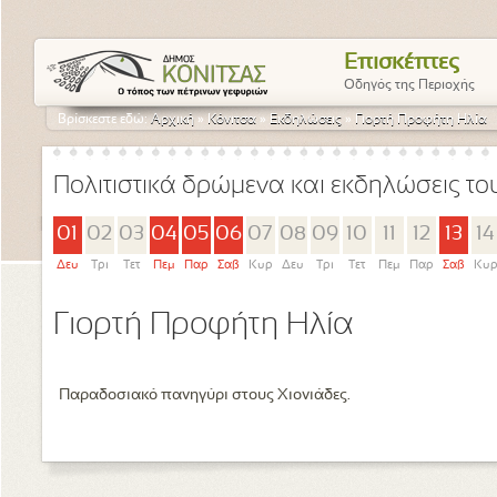
Επισκέπτες
Οδηγός της Περιοχής
Βρίσκεστε εδώ:
Αρχική
»
Κόνιτσα
»
Εκδηλώσεις
»
Γιορτή Προφήτη Ηλία
Πολιτιστικά δρώμενα και εκδηλώσεις τ
01
02
03
04
05
06
07
08
09
10
11
12
13
14
Δευ
Τρι
Τετ
Πεμ
Παρ
Σαβ
Κυρ
Δευ
Τρι
Τετ
Πεμ
Παρ
Σαβ
Κυ
Γιορτή Προφήτη Ηλία
Παραδοσιακό πανηγύρι στους Χιονιάδες.