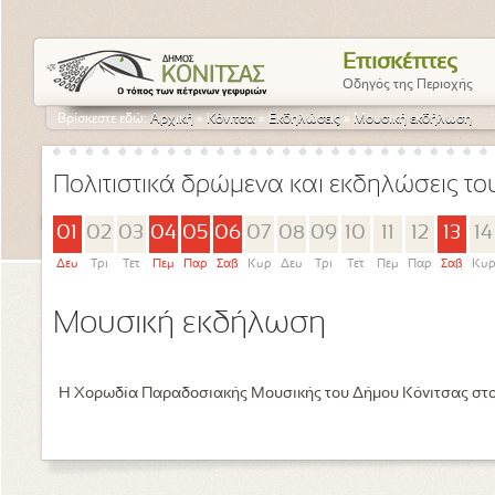
Επισκέπτες
Οδηγός της Περιοχής
Βρίσκεστε εδώ:
Αρχική
»
Κόνιτσα
»
Εκδηλώσεις
»
Μουσική εκδήλωση
Πολιτιστικά δρώμενα και εκδηλώσεις τ
01
02
03
04
05
06
07
08
09
10
11
12
13
14
Δευ
Τρι
Τετ
Πεμ
Παρ
Σαβ
Κυρ
Δευ
Τρι
Τετ
Πεμ
Παρ
Σαβ
Κυ
Μουσική εκδήλωση
Η Χορωδία Παραδοσιακής Μουσικής του Δήμου Κόνιτσας στ