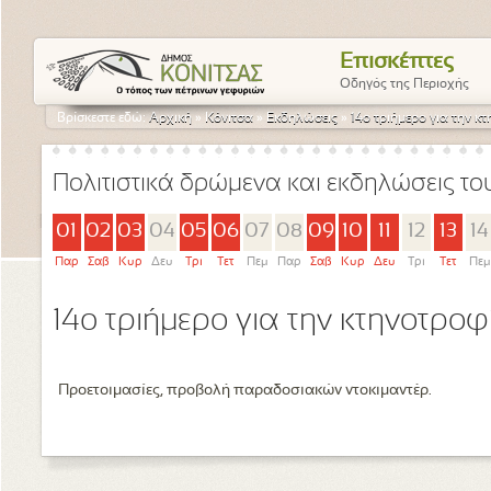
Επισκέπτες
Οδηγός της Περιοχής
Βρίσκεστε εδώ:
Αρχική
»
Κόνιτσα
»
Εκδηλώσεις
»
14o τριήμερο για την κ
Πολιτιστικά δρώμενα και εκδηλώσεις τ
01
02
03
04
05
06
07
08
09
10
11
12
13
14
Παρ
Σαβ
Κυρ
Δευ
Τρι
Τετ
Πεμ
Παρ
Σαβ
Κυρ
Δευ
Τρι
Τετ
Πεμ
14o τριήμερο για την κτηνοτροφ
Προετοιμασίες, προβολή παραδοσιακών ντοκιμαντέρ.