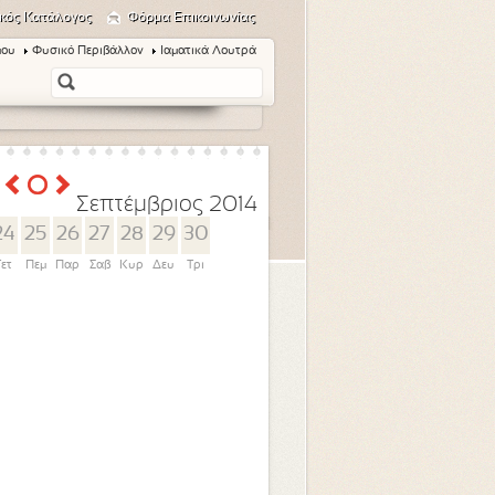
κός Κατάλογος
Φόρμα Επικοινωνίας
μου
Φυσικό Περιβάλλον
Ιαματικά Λουτρά
Σεπτέμβριος 2014
24
25
26
27
28
29
30
Τετ
Πεμ
Παρ
Σαβ
Κυρ
Δευ
Τρι