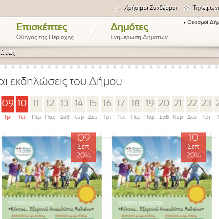
Χρήσιμοι Συνδέσμοι
Τηλεφωνι
Οικισμοί Δή
/
Επισκέπτες
Δημότες
Οδηγός της Περιοχής
Ενημέρωση Δημοτών
ώσεις
αι εκδηλώσεις του Δήμου
09
10
11
12
13
14
15
16
17
18
19
20
21
22
23
Τρι
Τετ
Πεμ
Παρ
Σαβ
Κυρ
Δευ
Τρι
Τετ
Πεμ
Παρ
Σαβ
Κυρ
Δευ
Τρι
09
10
Σεπ
Σεπ
2014
2014