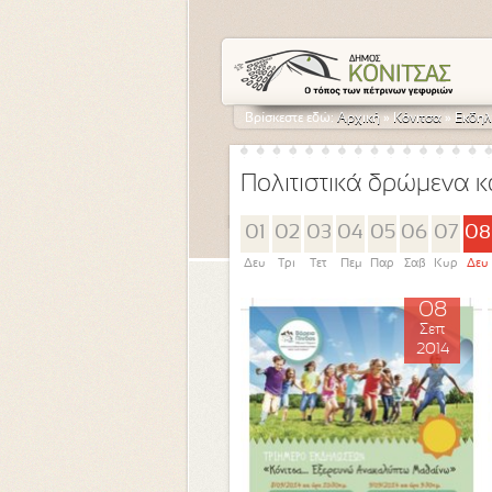
Βρίσκεστε εδώ:
Αρχική
»
Κόνιτσα
»
Εκδηλ
Πολιτιστικά δρώμενα κ
01
02
03
04
05
06
07
08
Δευ
Τρι
Τετ
Πεμ
Παρ
Σαβ
Κυρ
Δευ
08
Σεπ
2014