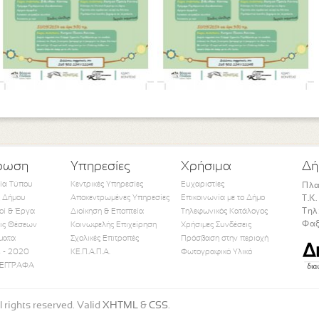
ρωση
Υπηρεσίες
Χρήσιμα
Δή
τία Τύπου
Κεντρικές Υπηρεσίες
Ευχαριστίες
Πλα
 Δήμου
Αποκεντρωμένες Υπηρεσίες
Επικοινωνία με το Δήμο
Τ.Κ
Τηλ
οί & Έργα
Διοίκηση & Εποπτεία
Τηλεφωνικός Κατάλογος
Φαξ
ις Θέσεων
Κοινωφελής Επιχείρηση
Χρήσιμες Συνδέσεις
ματα
Σχολικές Επιτροπές
Πρόσβαση στην περιοχή
Like Us
Follow Us
Watch Us
 - 2020
ΚΕ.Π.Α.Π.Α.
Φωτογραφικό Υλικό
ΕΓΓΡΑΦΑ
 rights reserved. Valid
XHTML
&
CSS
.