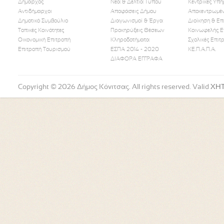
Δήμαρχος
Νέα & Δελτία Τύπου
Κεντρικές Υπη
Αντιδήμαρχοι
Αποφάσεις Δήμου
Αποκεντρωμέν
Δημοτικό Συμβούλιο
Διαγωνισμοί & Έργα
Διοίκηση & Επ
Τοπικές Κοινότητες
Προκηρύξεις Θέσεων
Κοινωφελής Ε
Οικονομική Επιτροπή
Κληροδοτήματα
Σχολικές Επιτ
Like Us
Follow Us
Watch
Επιτροπή Τουρισμού
ΕΣΠΑ 2014 - 2020
ΚΕ.Π.Α.Π.Α.
ΔΙΑΦΟΡΑ ΕΓΓΡΑΦΑ
Copyright © 2026 Δήμος Κόνιτσας. All rights reserved. Valid
XH