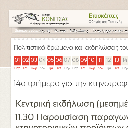
Επισκέπτες
Οδηγός της Περιοχής
Βρίσκεστε εδώ:
Αρχική
»
Κόνιτσα
»
Εκδηλώσεις
»
14o τριήμερο για την κ
Πολιτιστικά δρώμενα και εκδηλώσεις τ
01
02
03
04
05
06
07
08
09
10
11
12
13
14
Παρ
Σαβ
Κυρ
Δευ
Τρι
Τετ
Πεμ
Παρ
Σαβ
Κυρ
Δευ
Τρι
Τετ
Πεμ
14o τριήμερο για την κτηνοτροφ
Κεντρική εκδήλωση (μεσημέ
11:30 Παρουσίαση παραγω