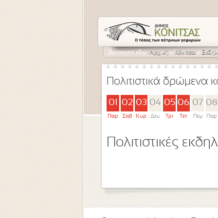
Βρίσκεστε εδώ:
Αρχική
»
Κόνιτσα
»
Εκδηλ
Πολιτιστικά δρώμενα κ
01
02
03
04
05
06
07
08
Παρ
Σαβ
Κυρ
Δευ
Τρι
Τετ
Πεμ
Παρ
Πολιτιστικές εκδ