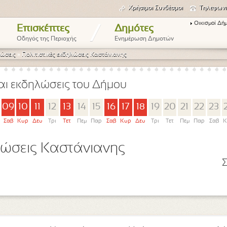
Χρήσιμοι Συνδέσμοι
Τηλεφωνι
Οικισμοί Δή
/
Επισκέπτες
Δημότες
Οδηγός της Περιοχής
Ενημέρωση Δημοτών
ώσεις
»
Πολιτιστικές εκδηλώσεις Καστάνιανης
αι εκδηλώσεις του Δήμου
09
10
11
12
13
14
15
16
17
18
19
20
21
22
23
Σαβ
Κυρ
Δευ
Τρι
Τετ
Πεμ
Παρ
Σαβ
Κυρ
Δευ
Τρι
Τετ
Πεμ
Παρ
Σαβ
Κ
ηλώσεις Καστάνιανης
Σ