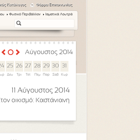
κός Κατάλογος
Φόρμα Επικοινωνίας
μου
Φυσικό Περιβάλλον
Ιαματικά Λουτρά
Αύγουστος 2014
24
25
26
27
28
29
30
31
υρ
Δευ
Τρι
Τετ
Πεμ
Παρ
Σαβ
Κυρ
11 Αύγουστος 2014
τον οικισμό:
Καστάνιανη