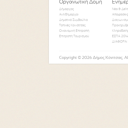
Οργανωτική Δομή
Ενημέ
Δήμαρχος
Νέα & Δελ
Αντιδήμαρχοι
Αποφάσεις
Δημοτικό Συμβούλιο
Διαγωνισμ
Τοπικές Κοινότητες
Προκηρύξε
Οικονομική Επιτροπή
Κληροδοτή
Επιτροπή Τουρισμού
ΕΣΠΑ 2014
ΔΙΑΦΟΡΑ 
Copyright © 2026 Δήμος Κόνιτσας. All