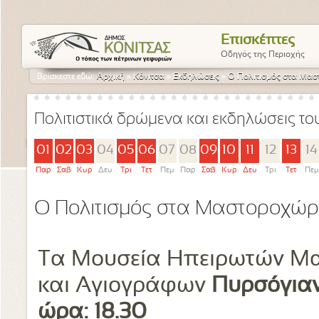
Επισκέπτες
Οδηγός της Περιοχής
Βρίσκεστε εδώ:
Αρχική
»
Κόνιτσα
»
Εκδηλώσεις
»
Ο Πολιτισμός στα Μασ
Πολιτιστικά δρώμενα και εκδηλώσεις τ
01
02
03
04
05
06
07
08
09
10
11
12
13
14
Παρ
Σαβ
Κυρ
Δευ
Τρι
Τετ
Πεμ
Παρ
Σαβ
Κυρ
Δευ
Τρι
Τετ
Πεμ
Ο Πολιτισμός στα Μαστοροχώρι
Τα Μουσεία Ηπειρωτών Μα
και Αγιογράφων
Πυρσόγιαν
ώρα: 18.30