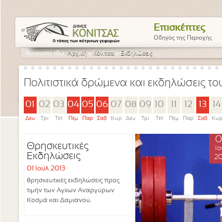
Επισκέπτες
Οδηγός της Περιοχής
Βρίσκεστε εδώ:
Αρχική
»
Κόνιτσα
»
Εκδηλώσεις
Πολιτιστικά δρώμενα και εκδηλώσεις τ
01
02
03
04
05
06
07
08
09
10
11
12
13
14
Δευ
Τρι
Τετ
Πεμ
Παρ
Σαβ
Κυρ
Δευ
Τρι
Τετ
Πεμ
Παρ
Σαβ
Κυ
0
Θρησκευτικές
Ιο
Εκδηλώσεις
20
01 Ιούλ 2013
θρησκευτικές εκδηλώσεις προς
τιμήν των Αγίιων Αναργύρων
Κοσμά και Δαμιανού.