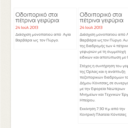
Οδοιπορικό στα
Οδοιπορικό στα
πέτρινα γεφύρια
πέτρινα γεφύρια
24 Ιούλ 2013
24 Ιούλ 2013
Διάσχιση μονοπατιού από Αγία
Διάσχιση μονοπατιού από 
Βαρβάρα ως τον Πύργο.
Βαρβάρα ως τον Πύργο. Αυ
της διαδρομής των 4 πέτρι
γεφυριών με τη συμμετοχή
ειδικών και αποτύπωση με 
Στόχος η συντήρηση του γε
της Όρλας και η ανάπτυξη
πεζοπορικών διαδρομών τ
Δήμου Κόνιτσας, σε συνεργ
με την Εφορεία Νεώτερων
Μνημείων και Τεχνικών Έρ
Ηπείρου.
Εκκίνηση 7:30 π.μ από την
Κεντρική Πλατεία
Κόνιτσας