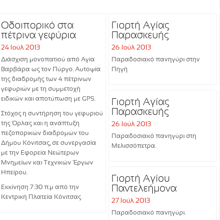
Οδοιπορικό στα
Γιορτή Αγίας
πέτρινα γεφύρια
Παρασκευής
24 Ιούλ 2013
26 Ιούλ 2013
Διάσχιση μονοπατιού από Αγία
Παραδοσιακό πανηγύρι στην
Βαρβάρα ως τον Πύργο. Αυτοψία
Πηγή
της διαδρομής των 4 πέτρινων
γεφυριών με τη συμμετοχή
ειδικών και αποτύπωση με GPS.
Γιορτή Αγίας
Παρασκευής
Στόχος η συντήρηση του γεφυριού
της Όρλας και η ανάπτυξη
26 Ιούλ 2013
πεζοπορικών διαδρομών του
Παραδοσιακό πανηγύρι στη
Δήμου Κόνιτσας, σε συνεργασία
Μελισσόπετρα.
με την Εφορεία Νεώτερων
Μνημείων και Τεχνικών Έργων
Ηπείρου.
Γιορτή Αγίου
Παντελεήμονα
Εκκίνηση 7:30 π.μ από την
Κεντρική Πλατεία
Κόνιτσας
27 Ιούλ 2013
Παραδοσιακό πανηγύρι.