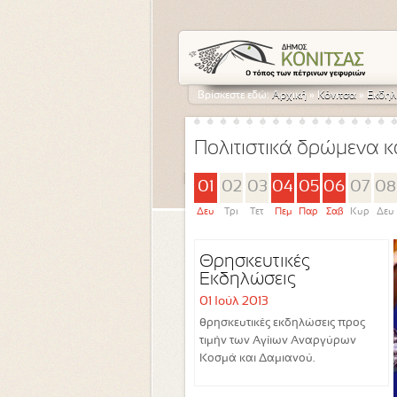
Βρίσκεστε εδώ:
Αρχική
»
Κόνιτσα
»
Εκδηλ
Πολιτιστικά δρώμενα κ
01
02
03
04
05
06
07
08
Δευ
Τρι
Τετ
Πεμ
Παρ
Σαβ
Κυρ
Δευ
Θρησκευτικές
Εκδηλώσεις
01 Ιούλ 2013
θρησκευτικές εκδηλώσεις προς
τιμήν των Αγίιων Αναργύρων
Κοσμά και Δαμιανού.