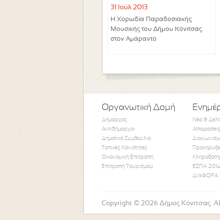
31 Ιούλ 2013
Η Χορωδία Παραδοσιακής
Μουσικής του Δήμου Κόνιτσας
στον Αμάραντο
Οργανωτική Δομή
Ενημέ
Δήμαρχος
Νέα & Δελ
Αντιδήμαρχοι
Αποφάσεις
Δημοτικό Συμβούλιο
Διαγωνισμ
Τοπικές Κοινότητες
Προκηρύξε
Οικονομική Επιτροπή
Κληροδοτή
Επιτροπή Τουρισμού
ΕΣΠΑ 2014
ΔΙΑΦΟΡΑ 
Copyright © 2026 Δήμος Κόνιτσας. All