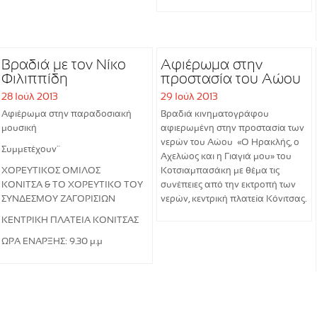
Βραδιά με τον Νίκο
Αφιέρωμα στην
Φιλιππίδη
προστασία του Αώου
28 Ιούλ 2013
29 Ιούλ 2013
Αφιέρωμα στην παραδοσιακή
Βραδιά κινηματογράφου
μουσική
αφιερωμένη στην προστασία των
νερών του Αώου «Ο Ηρακλής, ο
Συμμετέχουν¨
Αχελώος και η Γιαγιά μου» του
ΧΟΡΕΥΤΙΚΟΣ ΟΜΙΛΟΣ
Κοτσιαμπασάκη με θέμα τις
ΚΟΝΙΤΣΑ & ΤΟ ΧΟΡΕΥΤΙΚΟ ΤΟΥ
συνέπειες από την εκτροπή των
ΣΥΝΔΕΣΜΟΥ ΖΑΓΟΡΙΣΙΩΝ
νερών, κεντρική πλατεία Κόνιτσας.
ΚΕΝΤΡΙΚΗ ΠΛΑΤΕΙΑ ΚΟΝΙΤΣΑΣ
ΩΡΑ ΕΝΑΡΞΗΣ: 9.30 μ.μ