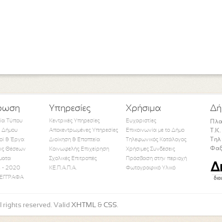
ρωση
Υπηρεσίες
Χρήσιμα
Δή
τία Τύπου
Κεντρικές Υπηρεσίες
Ευχαριστίες
Πλα
 Δήμου
Αποκεντρωμένες Υπηρεσίες
Επικοινωνία με το Δήμο
Τ.Κ
Τηλ
οί & Έργα
Διοίκηση & Εποπτεία
Τηλεφωνικός Κατάλογος
Φαξ
ις Θέσεων
Κοινωφελής Επιχείρηση
Χρήσιμες Συνδέσεις
ματα
Σχολικές Επιτροπές
Πρόσβαση στην περιοχή
Like Us
Follow Us
Watch Us
 - 2020
ΚΕ.Π.Α.Π.Α.
Φωτογραφικό Υλικό
ΕΓΓΡΑΦΑ
 rights reserved. Valid
XHTML
&
CSS
.