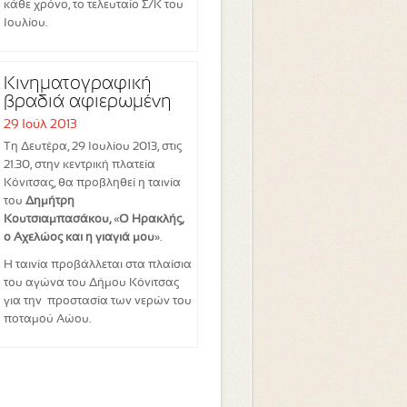
κάθε χρόνο, το τελευταίο Σ/Κ του
Ιουλίου.
Κινηματογραφική
βραδιά αφιερωμέ νη
στην προστασία των
29 Ιούλ 2013
νερών του π οταμού
Τη Δευτέρα, 29 Ιουλίου 2013, στις
Αώου
21.30, στην κεντρική πλατεία
Κόνιτσας, θα προβληθεί η ταινία
του
Δημήτρη
Κουτσιαμπασάκου,
«
Ο Ηρακλής,
ο Αχελώος και η γιαγιά μου
».
Η ταινία προβάλλεται στα πλαίσια
του αγώνα του Δήμου Κόνιτσας
για την προστασία των νερών του
ποταμού Αώου.