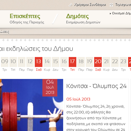
Χρήσιμοι Συνδέσμοι
Τηλεφωνι
Οικισμοί Δή
/
Επισκέπτες
Δημότες
Οδηγός της Περιοχής
Ενημέρωση Δημοτών
ώσεις
αι εκδηλώσεις του Δήμου
09
10
11
12
13
14
15
16
17
18
19
20
21
22
23
Τρι
Τετ
Πεμ
Παρ
Σαβ
Κυρ
Δευ
Τρι
Τετ
Πεμ
Παρ
Σαβ
Κυρ
Δευ
Τρι
04
Κόνιτσα - Όλυμπος 24
Ιούλ
2013
05 Ιούλ 2013
Κόνιτσα- Όλυμπος 24, 2η χρονιά,
στις 22:00, έξι αθλητές θα
ξεκινήσουν από την Κόνιτσα με
ποδήλατα, με σκοπό να φτάσουν
στην κορυφή του Ολύμπου σε 24