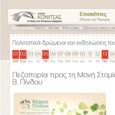
Επισκέπτες
Οδηγός της Περιοχής
Βρίσκεστε εδώ:
Αρχική
»
Κόνιτσα
»
Εκδηλώσεις
»
Πεζοπορία προς τη Μον
Πολιτιστικά δρώμενα και εκδηλώσεις τ
01
02
03
04
05
06
07
08
09
10
11
12
13
14
Σαβ
Κυρ
Δευ
Τρι
Τετ
Πεμ
Παρ
Σαβ
Κυρ
Δευ
Τρι
Τετ
Πεμ
Πα
Πεζοπορία προς τη Μονή Στομί
Β. Πίνδου