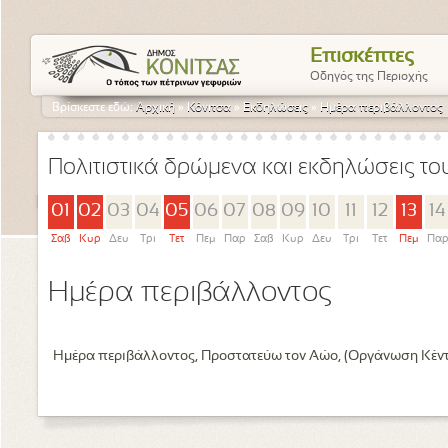
Επισκέπτες
Οδηγός της Περιοχής
Βρίσκεστε εδώ:
Αρχική
»
Κόνιτσα
»
Εκδηλώσεις
»
Ημέρα περιβάλλοντος
Πολιτιστικά δρώμενα και εκδηλώσεις τ
01
02
03
04
05
06
07
08
09
10
11
12
13
14
Σαβ
Κυρ
Δευ
Τρι
Τετ
Πεμ
Παρ
Σαβ
Κυρ
Δευ
Τρι
Τετ
Πεμ
Πα
Ημέρα περιβάλλοντος
Ημέρα περιβάλλοντος, Προστατεύω τον Αώο, (Οργάνωση Κέν