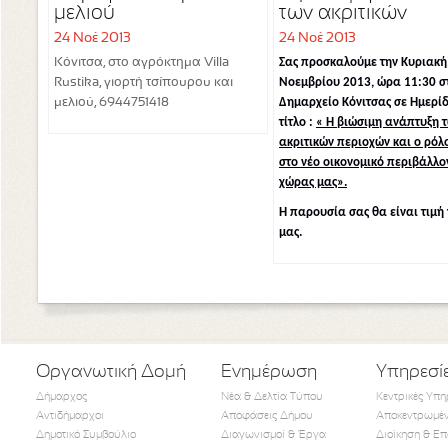
μελιού
των ακριτικών
περιοχών και ο ρ
24 Νοέ 2013
24 Νοέ 2013
τους στο νέο
Σας προσκαλούμε την Κυριακή
Κόνιτσα, στο αγρόκτημα Villa
οικονομικό
Νοεμβρίου 2013, ώρα 11:30 σ
Rustika, γιορτή τσίπουρου και
περιβάλλον της
Δημαρχείο Κόνιτσας σε Ημερί
μελιού, 6944751418
χώρας μας
τίτλο :
« Η βιώσιμη ανάπτυξη 
ακριτικών περιοχών και ο ρόλ
στο νέο οικονομικό περιβάλλο
χώρας μας».
Η παρουσία σας θα είναι τιμή 
μας.
Οργανωτική Δομή
Ενημέρωση
Υπηρεσί
Δήμαρχος
Νέα & Δελτία Τύπου
Κεντρικές Υπη
Αντιδήμαρχοι
Αποφάσεις Δήμου
Αποκεντρωμέν
Δημοτικό Συμβούλιο
Διαγωνισμοί & Έργα
Διοίκηση & Επ