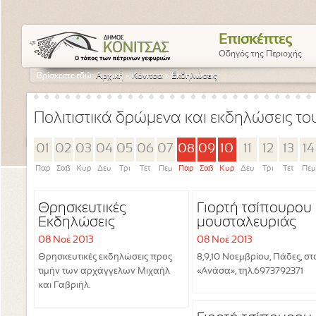
Επισκέπτες
Οδηγός της Περιοχής
Βρίσκεστε εδώ:
Αρχική
»
Κόνιτσα
»
Εκδηλώσεις
Πολιτιστικά δρώμενα και εκδηλώσεις τ
01
02
03
04
05
06
07
08
09
10
11
12
13
14
Παρ
Σαβ
Κυρ
Δευ
Τρι
Τετ
Πεμ
Παρ
Σαβ
Κυρ
Δευ
Τρι
Τετ
Πεμ
Θρησκευτικές
Γιορτή τσίπουρου 
Εκδηλώσεις
μουσταλευριάς
08 Νοέ 2013
08 Νοέ 2013
Θρησκευτικές εκδηλώσεις προς
8,9,10 Νοεμβρίου, Πάδες, στ
τιμήν των αρχάγγελων Μιχαήλ
«Ανάσα», τηλ.6973792371
και Γαβριήλ.