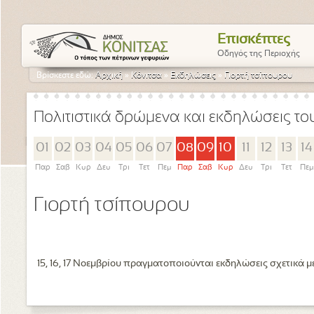
Επισκέπτες
Οδηγός της Περιοχής
Βρίσκεστε εδώ:
Αρχική
»
Κόνιτσα
»
Εκδηλώσεις
»
Γιορτή τσίπουρου
Πολιτιστικά δρώμενα και εκδηλώσεις τ
01
02
03
04
05
06
07
08
09
10
11
12
13
14
Παρ
Σαβ
Κυρ
Δευ
Τρι
Τετ
Πεμ
Παρ
Σαβ
Κυρ
Δευ
Τρι
Τετ
Πεμ
Γιορτή τσίπουρου
15, 16, 17 Νοεμβρίου πραγματοποιούνται εκδηλώσεις σχετικά 