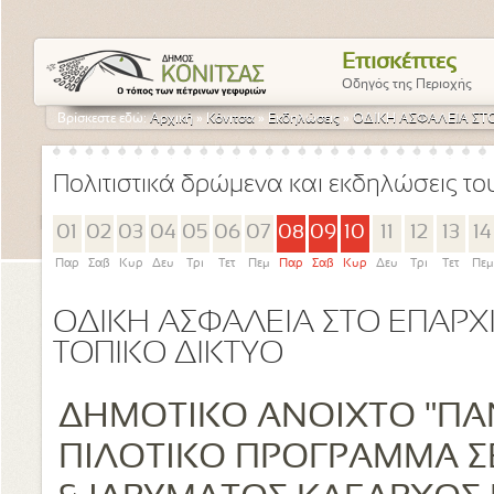
Επισκέπτες
Οδηγός της Περιοχής
Βρίσκεστε εδώ:
Αρχική
»
Κόνιτσα
»
Εκδηλώσεις
»
ΟΔΙΚΗ ΑΣΦΑΛΕΙΑ ΣΤΟ
Πολιτιστικά δρώμενα και εκδηλώσεις τ
01
02
03
04
05
06
07
08
09
10
11
12
13
14
Παρ
Σαβ
Κυρ
Δευ
Τρι
Τετ
Πεμ
Παρ
Σαβ
Κυρ
Δευ
Τρι
Τετ
Πεμ
ΟΔΙΚΗ ΑΣΦΑΛΕΙΑ ΣΤΟ ΕΠΑΡΧ
ΤΟΠΙΚΟ ΔΙΚΤΥΟ
ΔΗΜΟΤΙΚΟ ΑΝΟΙΧΤΟ "ΠΑ
ΠΙΛΟΤΙΚΟ ΠΡΟΓΡΑΜΜΑ Σ