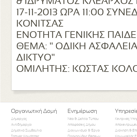
& ΙΔΡΥΜΑΤΟΣ ΚΛΕΑΡΧΟΣ
17-11-2013 ΩΡΑ 11:00 ΣΥ
ΚΟΝΙΤΣΑΣ
ΕΝΟΤΗΤΑ ΓΕΝΙΚΗΣ ΠΑΙΔΕ
ΘΕΜΑ: " ΟΔΙΚΗ ΑΣΦΑΛΕΙ
ΔΙΚΤΥΟ"
ΟΜΙΛΗΤΗΣ: ΚΩΣΤΑΣ ΚΟΛ
Οργανωτική Δομή
Ενημέρωση
Υπηρεσί
Δήμαρχος
Νέα & Δελτία Τύπου
Κεντρικές Υπη
Αντιδήμαρχοι
Αποφάσεις Δήμου
Αποκεντρωμέν
Δημοτικό Συμβούλιο
Διαγωνισμοί & Έργα
Διοίκηση & Επ
Τοπικές Κοινότητες
Προκηρύξεις Θέσεων
Κοινωφελής Ε