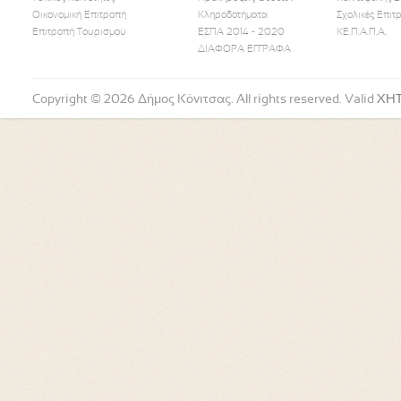
Οικονομική Επιτροπή
Κληροδοτήματα
Σχολικές Επιτ
Like Us
Follow Us
Watch
Επιτροπή Τουρισμού
ΕΣΠΑ 2014 - 2020
ΚΕ.Π.Α.Π.Α.
ΔΙΑΦΟΡΑ ΕΓΓΡΑΦΑ
Copyright © 2026 Δήμος Κόνιτσας. All rights reserved. Valid
XH